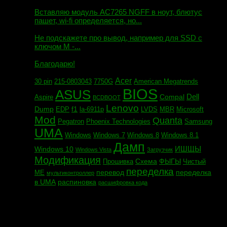
Михаил сообщил:
Вставляю модуль AC7265 NGFF в ноут, блютус
пашет, wi-fi определяется, но...
Евгений сообщил:
Не подскажете про вывод, например для SSD c
ключом М -...
Андрей сообщил:
Благодарю!
Acer
30 pin
215-0803043
7750G
American Megatrends
BIOS
ASUS
Dell
Compal
Aspire
BCDBOOT
Lenovo
Dump
f1
EDP
la-6911p
LVDS
MBR
Microsoft
Mod
Quanta
Pegatron
Phoenix Technologies
Samsung
UMA
Windows
Windows 7
Windows 8
Windows 8.1
Дамп
ИШЩЫ
Windows 10
Windows Vista
Загрузчик
Модификация
Схема
ФЫГЫ
Прошивка
Чистый
переделка
перевод
переделка
МЕ
мультиконтроллер
в UMA
распиновка
расшифровка кода