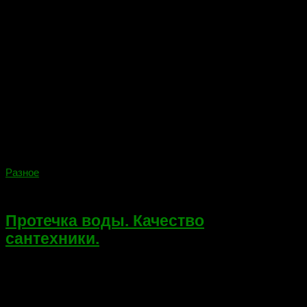
Разное
22.03.2018
Протечка воды. Качество
сантехники.
Всем привет! Сегодня не тематическая запись на блоге, в
связи с интересным событием произошедшим у меня дома, в
12 часу ночи. Произошла протечка воды в ванной. Хотя, до
сегодняшнего дня, только слышал и читал...