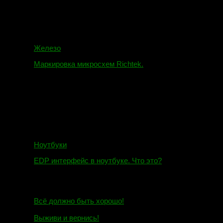
Железо
Маркировка микросхем Richtek.
01.01.2018
Ноутбуки
EDP интерфейс в ноутбуке. Что это?
10.10.2018
И.Н. сообщил:
Всё должно быть хорошо!
Маэстро сообщил:
Выживи и вернись!