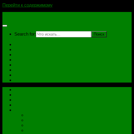
Перейти к содержимому
novoselovvlad.ru
Search for:
Главная
Контакты
Стоимость услуг и Оплата
Отзывы
Ноутбуки
Дампы
Софт
Схемы
Главная
Контакты
Стоимость услуг и Оплата
Отзывы
Все рубрики
Железо
Ноутбуки
Разное
Распиновки разъемов