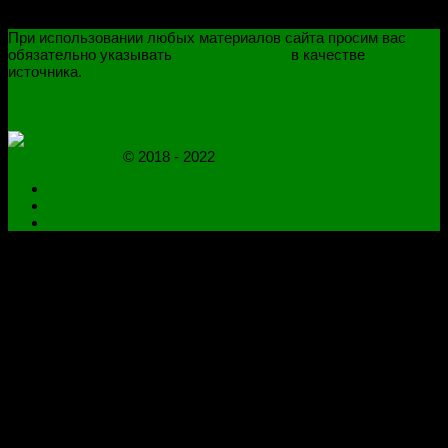
При использовании любых материалов сайта просим вас
обязательно указывать
novoselovvlad.ru
в качестве
источника.
ПОЛИТИКА КОНФИДЕНЦИАЛЬНОСТИ
ОГРАНИЧЕНИЕ ОТВЕТСТВЕННОСТИ
novoselovvlad.ru
© 2018 - 2022