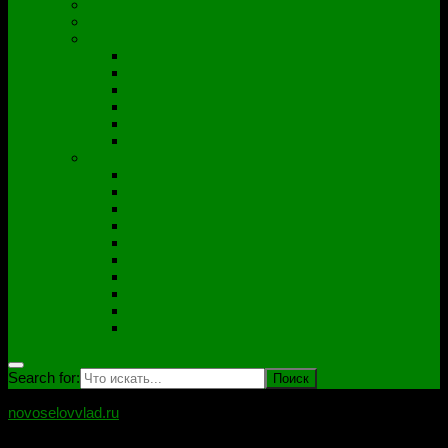
Полезные утилиты
Софт
Дампы
ACER
ASUS
DNS
Lenovo
HP\Compaq
Samsung
Схемы
Схемы Compal
ASUS
Clevo
Foxconn
Inventek
Quanta
Pegatron
Samsung
Wistron
Другие
Search for:
novoselovvlad.ru
Блог мастерской Новоселова Владислава