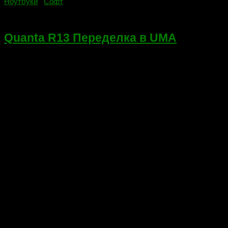
Ноутбуки
/
Софт
13.09.2021
Quanta R13 Переделка в UMA
Всем приветики! Сегодня расскажу о переделке Quanta R13 в
конфигурацию UMA (использование только видеокарты в
процессоре, аппаратное отключение дискретного чипа). Это
системные платы с маркировкой da0r13mb6,
устанавливаемые в ноутбуки HP G6 1000. Для чего...