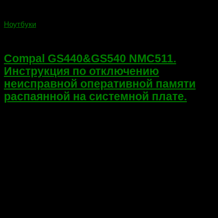
Ноутбуки
07.04.2022
Compal GS440&GS540 NMC511.
Инструкция по отключению
неисправной оперативной памяти
распаянной на системной плате.
Всем привет! Многие мастера осудят за публикацию
«горячих» модификаций в публичный доступ, обосновывая
это тем, что это хлеб мастеров. Все так! Но… Нет человека
умелого и идеального во всем, каждый постиг свой уровень
подготовки...