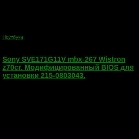
Ноутбуки
30.06.2022
Sony SVE171G11V mbx-267 Wistron
z70cr. Модифицированный BIOS для
установки 215-0803043.
Привет. Чинил недавно Sony SVE171G11V mbx-267 Wistron
z70cr с неисправной видеокартой. Вышел из строя
графический чип AMD 216-0833002 с маркетинговым
названием — AMD Mobility Radeon HD 7650M на ядре
«Thames PRO». Чипы 216-0833002 очень дорогие и...