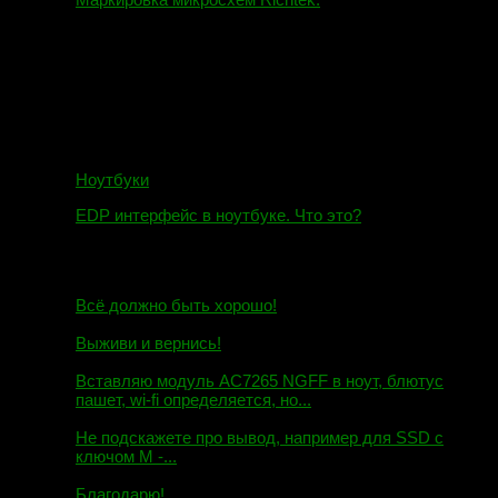
01.01.2018
Ноутбуки
EDP интерфейс в ноутбуке. Что это?
10.10.2018
И.Н. сообщил:
Всё должно быть хорошо!
Маэстро сообщил:
Выживи и вернись!
Михаил сообщил:
Вставляю модуль AC7265 NGFF в ноут, блютус
пашет, wi-fi определяется, но...
Евгений сообщил:
Не подскажете про вывод, например для SSD c
ключом М -...
Андрей сообщил:
Благодарю!