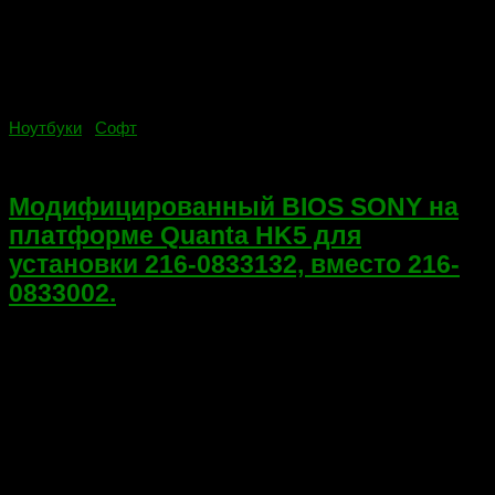
Ноутбуки
/
Софт
14.02.2022
Модифицированный BIOS SONY на
платформе Quanta HK5 для
установки 216-0833132, вместо 216-
0833002.
Всем привет! Делал ремонт ноутбука SONY на платформе
Quanta HK5 (DA0HK5MB6F0). По рассказу клиента — были
артефакты, потом перестал показывать. Виновник поломки —
графический чип 216-0833002. Видеокарта в моем случае
единственная и отключить ее...