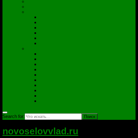
Полезные утилиты
Софт
Дампы
ACER
ASUS
DNS
Lenovo
HP\Compaq
Samsung
Схемы
Схемы Compal
ASUS
Clevo
Foxconn
Inventek
Quanta
Pegatron
Samsung
Wistron
Другие
Search for:
novoselovvlad.ru