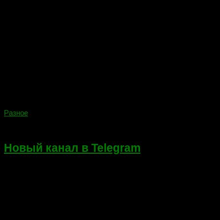
Разное
24.03.2022
Новый канал в Telegram
Всем привет! Создал новый канал в Telegram в связи с
невозможностью дальше вести Instagram. Публиковать
наиболее интересные работы буду в VK и Telegram.