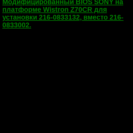
Модифицированный BIOS SONY на
платформе Wistron Z70CR для
установки 216-0833132, вместо 216-
0833002.
Привет! Еще один ремонт ноутбука SONY SVE171A11V с
установкой чипа 216-0833132, вместо 216-0833002 на
платформе WISTRON Z70CR. Ноутбук поступил с: «Нет
изображения». Виновник — видеочип 216-0833002. Заменил
на более доступный 216-0833132, с модификацией BIOS...