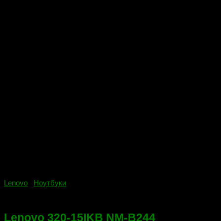
Lenovo
/
Ноутбуки
23.09.2022
Lenovo 320-15IKB NM-B244