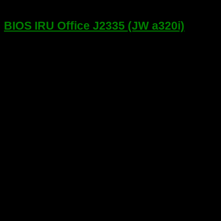
14.04.2022
BIOS IRU Office J2335 (JW a320i)
Дамп BIOS Моноблока IRU Office J2335.Product code:
1212485.Маркировка на плате JW a320i.Flash BIOS JW AIO
A320 1158970. Дамп проверен, регионы чистые.