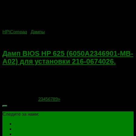
HP\Compaq
/
Дампы
07.09.2021
Дамп BIOS HP 625 (6050A2346901-MB-
A02) для установки 216-0674026.
Дамп BIOS (флешка — SST25VF016B@SOIC8). Ноутбук —
HP 625 (6050A2346901-MB-A02). Мод для установки 216-
0674026 взамен 216-0752001. Защита $SIG, естественно
снята. Дамп проверен. Скрин и ссылка ниже.
Страница 1 из 9
1
2
3
4
5
6
7
8
9
»
Следите за нами: