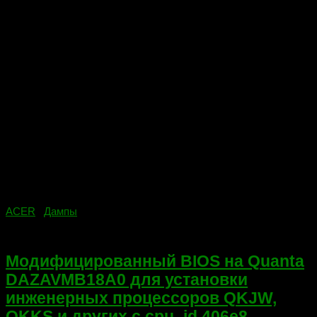
ACER
/
Дампы
01.03.2022
Модифицированный BIOS на Quanta
DAZAVMB18A0 для установки
инженерных процессоров QKJW,
QKKS и других с cpu_id 406e8.