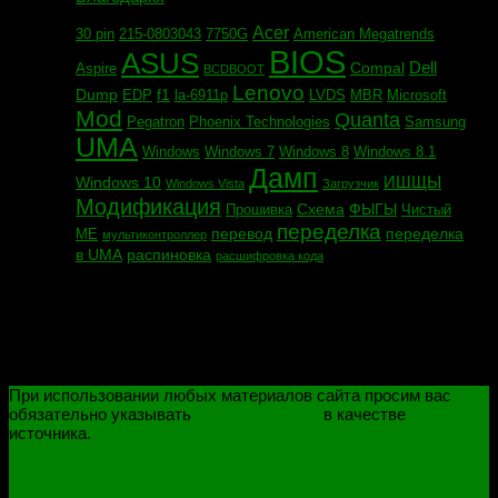
Acer
30 pin
215-0803043
7750G
American Megatrends
BIOS
ASUS
Dell
Compal
Aspire
BCDBOOT
Lenovo
Dump
f1
EDP
la-6911p
LVDS
MBR
Microsoft
Mod
Quanta
Pegatron
Phoenix Technologies
Samsung
UMA
Windows
Windows 7
Windows 8
Windows 8.1
Дамп
ИШЩЫ
Windows 10
Windows Vista
Загрузчик
Модификация
Схема
ФЫГЫ
Прошивка
Чистый
переделка
перевод
переделка
МЕ
мультиконтроллер
в UMA
распиновка
расшифровка кода
При использовании любых материалов сайта просим вас
обязательно указывать
novoselovvlad.ru
в качестве
источника.
ПОЛИТИКА КОНФИДЕНЦИАЛЬНОСТИ
ОГРАНИЧЕНИЕ ОТВЕТСТВЕННОСТИ