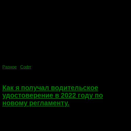
Разное
/
Софт
15.02.2022
Как я получал водительское
удостоверение в 2022 году по
новому регламенту.
Всем привет! Сегодня не тематическая запись в моем блоге.
По случаю получения водительского удостоверения! Кому-то
этот документ достался просто, кто-то платил и т.д. Мне
пришлось проделать путь длинною в год! Да!… Обучение —