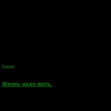
Разное
04.01.2024
Жизнь надо жить.
Мое небольшое стихотворение и илюстрация к нему,
созданная ИИ. Жизнь надо жить! Она коротка.Достойно
встречая потери.У дьявола дрогнет от страха рука!Провожая
тебя, к колыбели. Мысли у огня. Над вспаханными взрывами
полями.И сломанными от пуль...