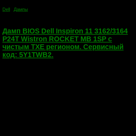
Dell
/
Дампы
01.03.2022
Дамп BIOS Dell Inspiron 11 3162/3164
P24T Wistron ROCKET MB 1SP с
чистым TXE регионом. Сервисный
код: 5Y1TWB2.
Дамп BIOS с чистым TXE регионом для прошивки на
программаторе. Дамп проверен прошивкой. Dell Inspiron 11
3162/3164 P24TСервисный код: 5Y1TWB2DELL
P24TP24T001Wistron ROCKET MB 1SPPWB:Y4VMP
REV:A00Флеш-W25Q64FW 1.8в Ссылка на скачивание
находится ниже. Поблагодарить автора можно здесь.