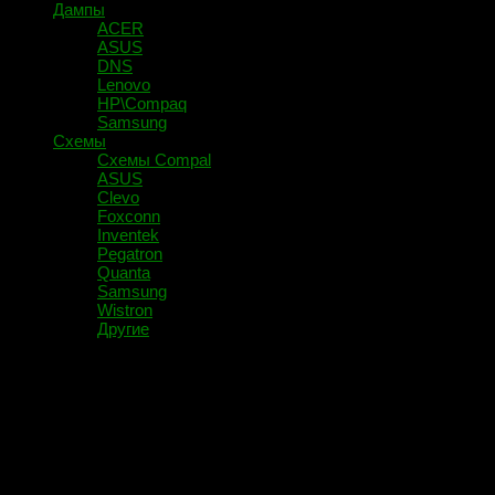
Дампы
ACER
ASUS
DNS
Lenovo
HP\Compaq
Samsung
Схемы
Схемы Compal
ASUS
Clevo
Foxconn
Inventek
Pegatron
Quanta
Samsung
Wistron
Другие
Свежие публикации ↓