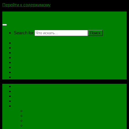
Перейти к содержимому
novoselovvlad.ru
Search for:
Главная
Контакты
Стоимость услуг и Оплата
Отзывы
Ноутбуки
Дампы
Софт
Схемы
Главная
Контакты
Стоимость услуг и Оплата
Отзывы
Все рубрики
Железо
Ноутбуки
Разное
Распиновки разъемов