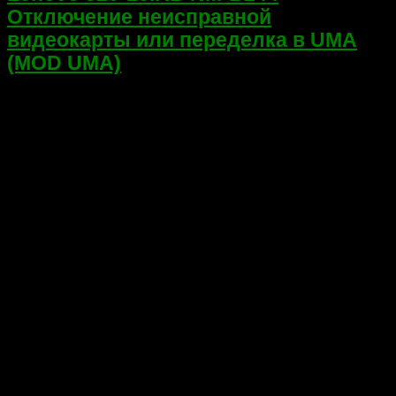
Отключение неисправной
видеокарты или переделка в UMA
(MOD UMA)
Всем привет! Сегодня делал ремонт ноутбука Lenovo 320-
15IKB на платформе Compal DG42A DG52A NMB244 (nm-
b244). Была неисправна видеокарта 216—0889018 AMD
Radeon R7 M260, Windows не загружалась — bluescreen с
перезагрузкой. По желанию клиента было решено
попробовать ее...