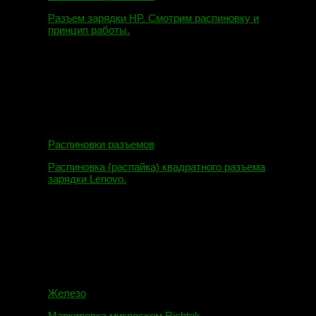
Разъем зарядки HP. Смотрим распиновку и
принцип работы.
12.04.2018
Распиновки разъемов
Распиновка (распайка) квадратного разъема
зарядки Lenovo.
16.02.2018
Железо
Маркировка микросхем Richtek.