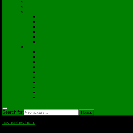
Полезные утилиты
Софт
Дампы
ACER
ASUS
DNS
Lenovo
HP\Compaq
Samsung
Схемы
Схемы Compal
ASUS
Clevo
Foxconn
Inventek
Quanta
Pegatron
Samsung
Wistron
Другие
Search for:
novoselovvlad.ru
Блог мастерской Новоселова Владислава