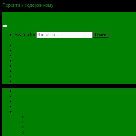
Перейти к содержимому
novoselovvlad.ru
Search for:
Главная
Контакты
Стоимость услуг и Оплата
Отзывы
Ноутбуки
Дампы
Софт
Схемы
Главная
Контакты
Стоимость услуг и Оплата
Отзывы
Все рубрики
Железо
Ноутбуки
Разное
Распиновки разъемов