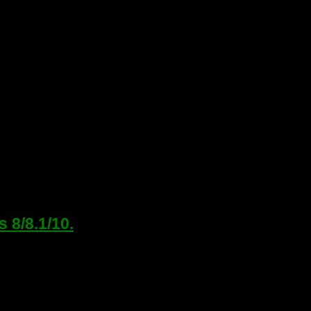
8/8.1/10.
запуска Windows 8/8.1/10, а так же о том что же такое UEFI. П