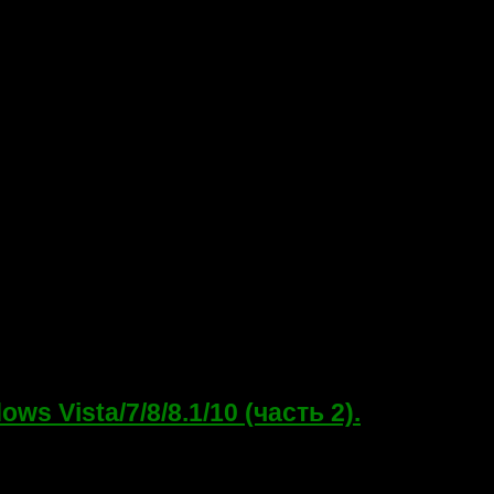
 Vista/7/8/8.1/10 (часть 2).
и MBR загрузчик средствами BOOTREC.EXE и BOOTSECT.EXE. И 
али работать именно с...