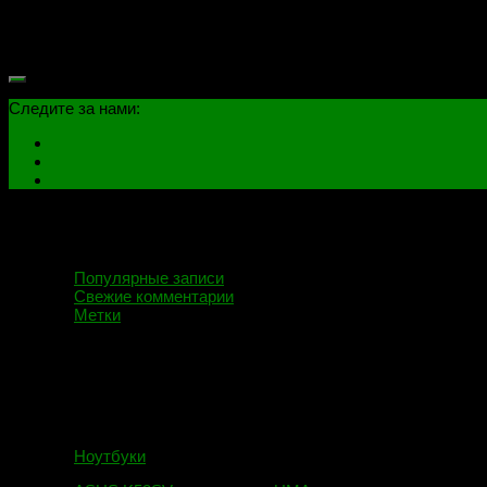
Привет всем! Сегодня я расскажу о достаточно распространен
старалась Microsoft учесть возможные проблемы работы своего
Следите за нами:
Популярные записи
Свежие комментарии
Метки
Ноутбуки