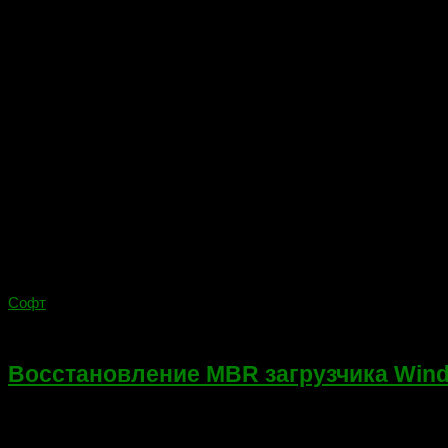
Софт
31.12.2017
Восстановление MBR загрузчика Windows
И так, продолжим. В предыдущей статье мы восстанавливал
закончилось ошибкой bootmgr is missing. Или же вы как раз нач