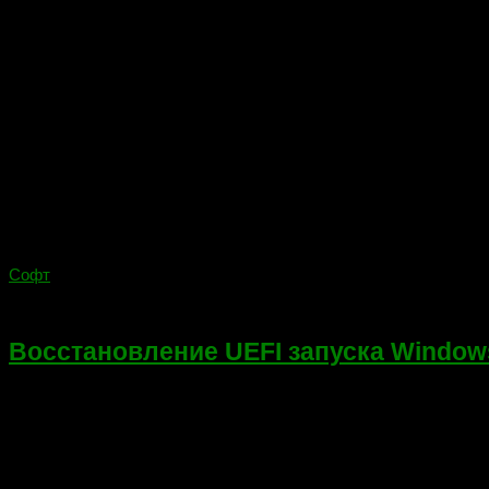
Софт
05.01.2018
Восстановление UEFI запуска Windows 
Добрый день! В этой статье я расскажу о восстановлении UEFI 
адресным пространством в...