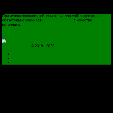
При использовании любых материалов сайта просим вас
обязательно указывать
novoselovvlad.ru
в качестве
источника.
ПОЛИТИКА КОНФИДЕНЦИАЛЬНОСТИ
ОГРАНИЧЕНИЕ ОТВЕТСТВЕННОСТИ
novoselovvlad.ru
© 2018 - 2022