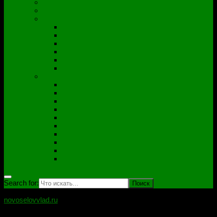
Полезные утилиты
Софт
Дампы
ACER
ASUS
DNS
Lenovo
HP\Compaq
Samsung
Схемы
Схемы Compal
ASUS
Clevo
Foxconn
Inventek
Quanta
Pegatron
Samsung
Wistron
Другие
Search for:
novoselovvlad.ru
Блог мастерской Новоселова Владислава