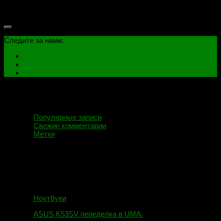
последующей прошивки на программаторе. Дело в том, что
скачав BIOS с сайта...
Следите за нами:
Популярные записи
Свежие комментарии
Метки
Ноутбуки
ASUS K53SV переделка в UMA.