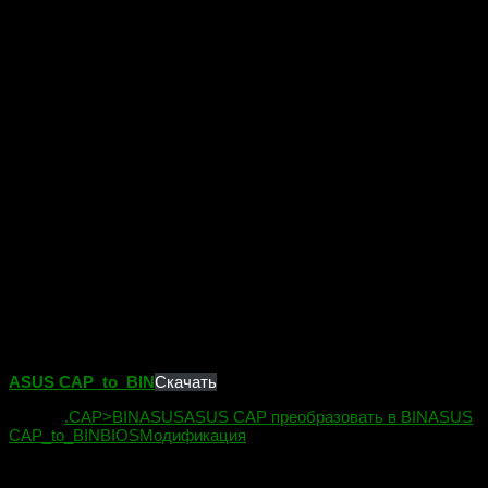
ASUS CAP_to_BIN
Скачать
Метки:
.CAP
>BIN
ASUS
ASUS CAP преобразовать в BIN
ASUS
CAP_to_BIN
BIOS
Модификация
Вам может также понравиться...