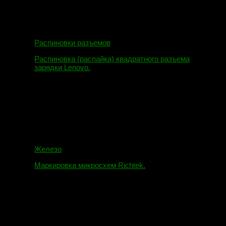
Распиновки разъемов
Распиновка (распайка) квадратного разъема
зарядки Lenovo.
16.02.2018
Железо
Маркировка микросхем Richtek.
01.01.2018