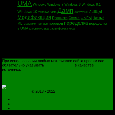
UMA
Windows
Windows 7
Windows 8
Windows 8.1
Дамп
ИШЩЫ
Windows 10
Windows Vista
Загрузчик
Модификация
Схема
ФЫГЫ
Прошивка
Чистый
переделка
перевод
переделка
МЕ
мультиконтроллер
в UMA
распиновка
расшифровка кода
При использовании любых материалов сайта просим вас
обязательно указывать
novoselovvlad.ru
в качестве
источника.
ПОЛИТИКА КОНФИДЕНЦИАЛЬНОСТИ
ОГРАНИЧЕНИЕ ОТВЕТСТВЕННОСТИ
novoselovvlad.ru
© 2018 - 2022