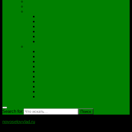
Полезные утилиты
Софт
Дампы
ACER
ASUS
DNS
Lenovo
HP\Compaq
Samsung
Схемы
Схемы Compal
ASUS
Clevo
Foxconn
Inventek
Quanta
Pegatron
Samsung
Wistron
Другие
Search for:
novoselovvlad.ru
Блог мастерской Новоселова Владислава