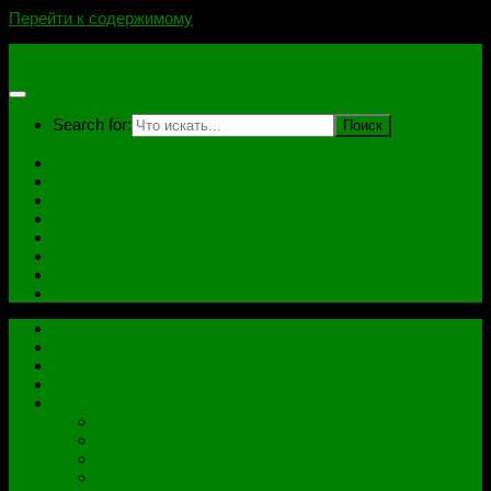
Перейти к содержимому
novoselovvlad.ru
Search for:
Главная
Контакты
Стоимость услуг и Оплата
Отзывы
Ноутбуки
Дампы
Софт
Схемы
Главная
Контакты
Стоимость услуг и Оплата
Отзывы
Все рубрики
Железо
Ноутбуки
Разное
Распиновки разъемов