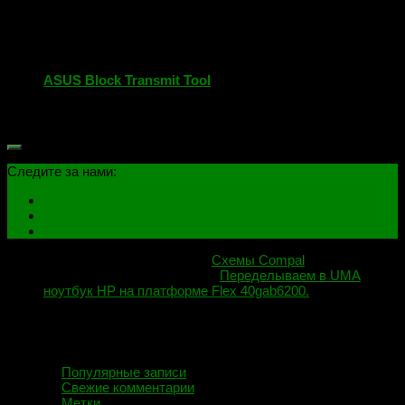
ASUS Block Transmit Tool
07.03.2019
Следите за нами:
Следующая публикация
Схемы Compal
Предыдущая публикация
Переделываем в UMA
ноутбук HP на платформе Flex 40gab6200.
Популярные записи
Свежие комментарии
Метки