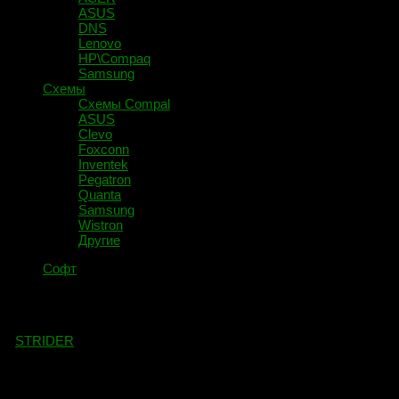
ASUS
DNS
Lenovo
HP\Compaq
Samsung
Схемы
Схемы Compal
ASUS
Clevo
Foxconn
Inventek
Pegatron
Quanta
Samsung
Wistron
Другие
Софт
ASUS_BIOS_CAP_to_BIN.
-
STRIDER
·
13.07.2020
Приветствую на своем сайте! Мы пока живы, работаем!
Сегодня я расскажу о небольших «неприятностях» при