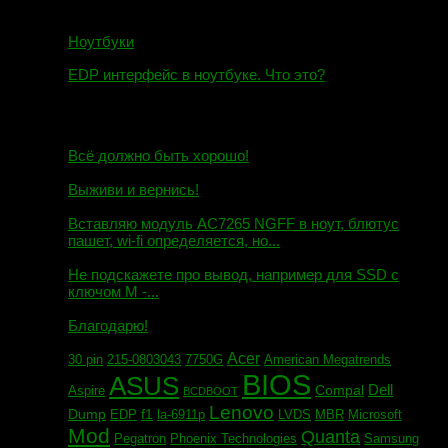
Ноутбуки
EDP интерфейс в ноутбуке. Что это?
10.10.2018
И.Н. сообщил:
Всё должно быть хорошо!
Маэстро сообщил:
Выживи и вернись!
Михаил сообщил:
Вставляю модуль AC7265 NGFF в ноут, блютус
пашет, wi-fi определяется, но...
Евгений сообщил:
Не подскажете про вывод, например для SSD c
ключом М -...
Андрей сообщил:
Благодарю!
Acer
30 pin
215-0803043
7750G
American Megatrends
BIOS
ASUS
Dell
Compal
Aspire
BCDBOOT
Lenovo
Dump
f1
EDP
la-6911p
LVDS
MBR
Microsoft
Mod
Quanta
Pegatron
Phoenix Technologies
Samsung