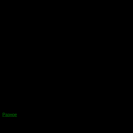
полями.И сломанными от пуль...
Разное
20.06.2022