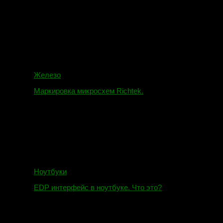
16.02.2018
Железо
Маркировка микросхем Richtek.
01.01.2018
Ноутбуки
EDP интерфейс в ноутбуке. Что это?
10.10.2018
И.Н. сообщил: