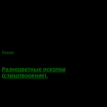
Разное
18.01.2018
Разноцветные осколки
(стихотворение).
Мое не очень веселое стихотворение. Разноцветные осколки
Владислав Новоселов Причуды жизни — разноцветные
осколки. Все больше к ним теряю интерес. Смерть будет
долгожданным гостем. Хотя безгрешным жизнь пройти, увы
не смог… Блудливых женщин, меркантильная...