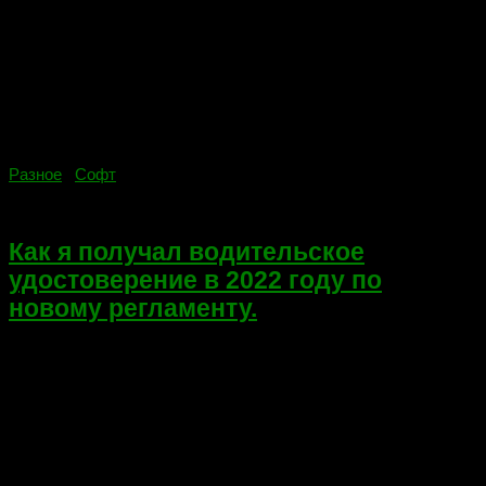
Разное
/
Софт
15.02.2022
Как я получал водительское
удостоверение в 2022 году по
новому регламенту.
Всем привет! Сегодня не тематическая запись в моем блоге.
По случаю получения водительского удостоверения! Кому-то
этот документ достался просто, кто-то платил и т.д. Мне
пришлось проделать путь длинною в год! Да!… Обучение —
теория...