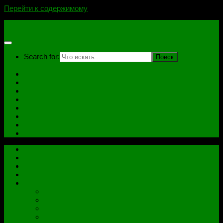
Перейти к содержимому
novoselovvlad.ru
Search for:
Главная
Контакты
Стоимость услуг и Оплата
Отзывы
Ноутбуки
Дампы
Софт
Схемы
Главная
Контакты
Стоимость услуг и Оплата
Отзывы
Все рубрики
Железо
Ноутбуки
Разное
Распиновки разъемов