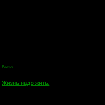
Разное
04.01.2024
Жизнь надо жить.
Мое небольшое стихотворение и илюстрация к нему,
созданная ИИ. Жизнь надо жить! Она коротка.Достойно
встречая потери.У дьявола дрогнет от страха рука!Провожая
тебя, к колыбели. Мысли у огня. Над вспаханными взрывами