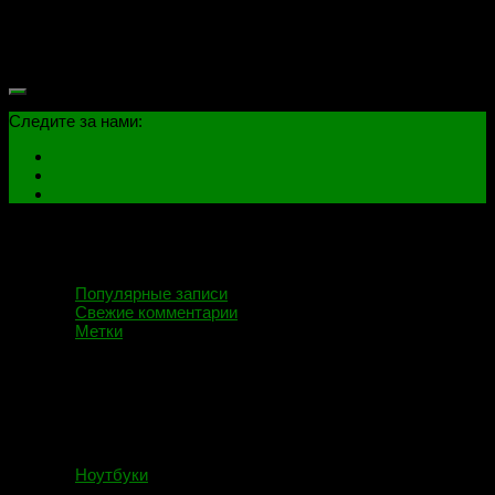
Привет, мир! Добро пожаловать на мой блог! Сайт находится
в стадии разработки. Прошу отнестись с пониманием, скоро
все будет работать как надо.
Следите за нами:
Популярные записи
Свежие комментарии
Метки
Ноутбуки