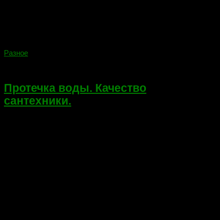
Разное
22.03.2018
Протечка воды. Качество
сантехники.
Всем привет! Сегодня не тематическая запись на блоге, в
связи с интересным событием произошедшим у меня дома, в
12 часу ночи. Произошла протечка воды в ванной. Хотя, до
сегодняшнего дня, только слышал и читал...