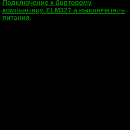
Подключение к бортовому
компьютеру. ELM327 и выключатель
питания.
Приветствую друзья! Сегодня решил написать не
тематическую запись на своем сайте, посвященную
автомобилям и их ремонту! По случаю покупки Bluetooth
адаптера ELM327 для подключения к бортовому компьютеру.
Автовладельцем я стал совсем недавно, езжу очень...