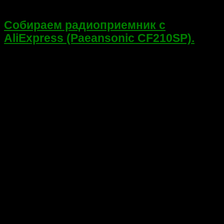
27.07.2018
Собираем радиоприемник с
AliExpress (Paeansonic CF210SP).
Всем привет! Сегодня решил написать обзор китайскому
конструктору Paeansonic CF210SP для взрослых или не
очень… Так как решил себя побаловать заказав его давеча с
aliexpress. Собрав который, должен получиться портативный
радиоприемник AM\FM диапазона частот...