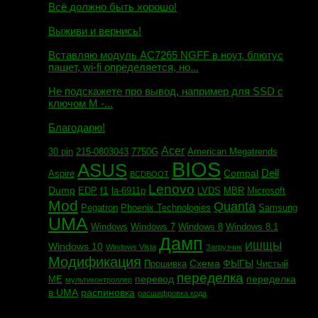
Всё должно быть хорошо!
Маэстро сообщил:
Выживи и вернись!
Михаил сообщил:
Вставляю модуль AC7265 NGFF в ноут, блютус
пашет, wi-fi определяется, но...
Евгений сообщил:
Не подскажете про вывод, например для SSD c
ключом М -...
Андрей сообщил:
Благодарю!
Acer
30 pin
215-0803043
7750G
American Megatrends
BIOS
ASUS
Dell
Compal
Aspire
BCDBOOT
Lenovo
Dump
f1
EDP
la-6911p
LVDS
MBR
Microsoft
Mod
Quanta
Pegatron
Phoenix Technologies
Samsung
UMA
Windows
Windows 7
Windows 8
Windows 8.1
Дамп
ИШЩЫ
Windows 10
Windows Vista
Загрузчик
Модификация
Схема
ФЫГЫ
Прошивка
Чистый
переделка
перевод
переделка
МЕ
мультиконтроллер
в UMA
распиновка
расшифровка кода