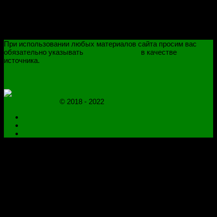
При использовании любых материалов сайта просим вас
обязательно указывать
novoselovvlad.ru
в качестве
источника.
ПОЛИТИКА КОНФИДЕНЦИАЛЬНОСТИ
ОГРАНИЧЕНИЕ ОТВЕТСТВЕННОСТИ
novoselovvlad.ru
© 2018 - 2022