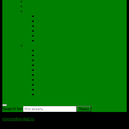
Полезные утилиты
Софт
Дампы
ACER
ASUS
DNS
Lenovo
HP\Compaq
Samsung
Схемы
Схемы Compal
ASUS
Clevo
Foxconn
Inventek
Quanta
Pegatron
Samsung
Wistron
Другие
Search for:
novoselovvlad.ru
Блог мастерской Новоселова Владислава