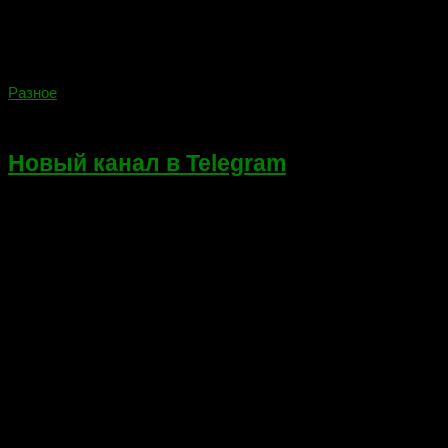
Разное
24.03.2022
Новый канал в Telegram
Всем привет! Создал новый канал в Telegram в связи с
невозможностью дальше вести Instagram. Публиковать
наиболее интересные работы буду в VK и Telegram.