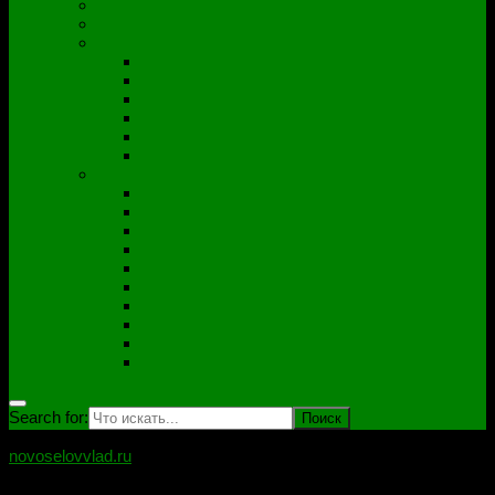
Полезные утилиты
Софт
Дампы
ACER
ASUS
DNS
Lenovo
HP\Compaq
Samsung
Схемы
Схемы Compal
ASUS
Clevo
Foxconn
Inventek
Quanta
Pegatron
Samsung
Wistron
Другие
Search for:
novoselovvlad.ru
Блог мастерской Новоселова Владислава