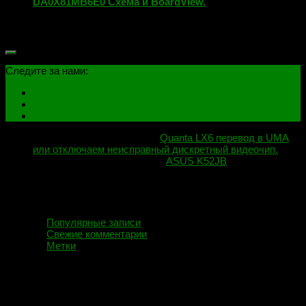
DA0X81MB6E0 Схема и BoardView.
22.06.2018
Следите за нами:
Следующая публикация
Quanta LX6 перевод в UMA
или отключаем неисправный дискретный видеочип.
Предыдущая публикация
ASUS K52JB
Популярные записи
Свежие комментарии
Метки