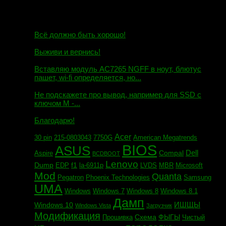
10.10.2018
И.Н. сообщил:
Всё должно быть хорошо!
Маэстро сообщил:
Выживи и вернись!
Михаил сообщил:
Вставляю модуль AC7265 NGFF в ноут, блютус
пашет, wi-fi определяется, но...
Евгений сообщил:
Не подскажете про вывод, например для SSD c
ключом М -...
Андрей сообщил:
Благодарю!
Acer
30 pin
215-0803043
7750G
American Megatrends
BIOS
ASUS
Dell
Compal
Aspire
BCDBOOT
Lenovo
Dump
f1
EDP
la-6911p
LVDS
MBR
Microsoft
Mod
Quanta
Pegatron
Phoenix Technologies
Samsung
UMA
Windows
Windows 7
Windows 8
Windows 8.1
Дамп
ИШЩЫ
Windows 10
Windows Vista
Загрузчик
Модификация
Схема
ФЫГЫ
Прошивка
Чистый