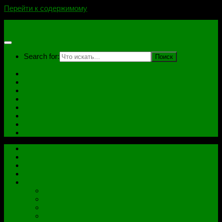
Перейти к содержимому
novoselovvlad.ru
Search for:
Главная
Контакты
Стоимость услуг и Оплата
Отзывы
Ноутбуки
Дампы
Софт
Схемы
Главная
Контакты
Стоимость услуг и Оплата
Отзывы
Все рубрики
Железо
Ноутбуки
Разное
Распиновки разъемов