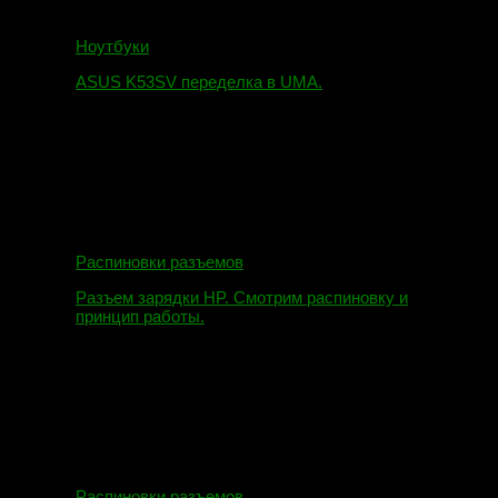
Ноутбуки
ASUS K53SV переделка в UMA.
09.08.2019
Распиновки разъемов
Разъем зарядки HP. Смотрим распиновку и
принцип работы.
12.04.2018
Распиновки разъемов