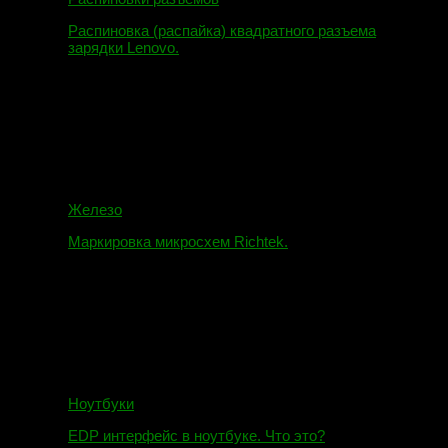
Распиновка (распайка) квадратного разъема
зарядки Lenovo.
16.02.2018
Железо
Маркировка микросхем Richtek.
01.01.2018
Ноутбуки
EDP интерфейс в ноутбуке. Что это?