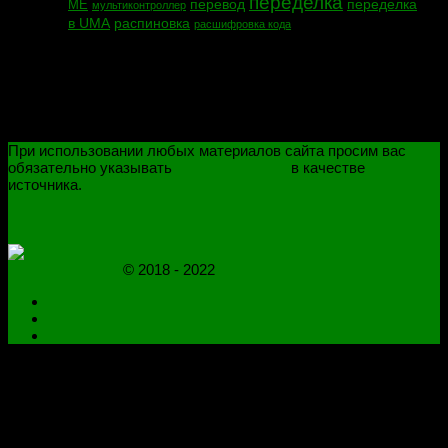
переделка
перевод
переделка
МЕ
мультиконтроллер
в UMA
распиновка
расшифровка кода
При использовании любых материалов сайта просим вас
обязательно указывать
novoselovvlad.ru
в качестве
источника.
ПОЛИТИКА КОНФИДЕНЦИАЛЬНОСТИ
ОГРАНИЧЕНИЕ ОТВЕТСТВЕННОСТИ
novoselovvlad.ru
© 2018 - 2022