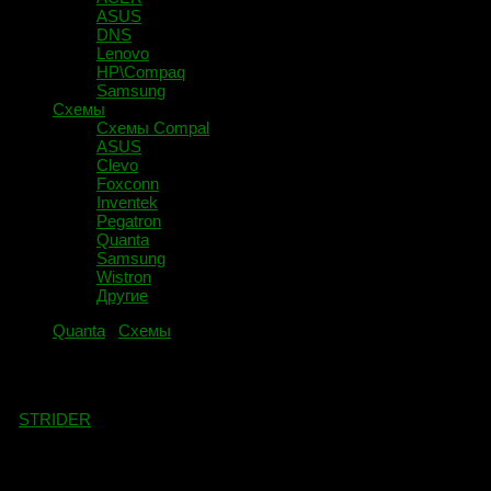
ASUS
DNS
Lenovo
HP\Compaq
Samsung
Схемы
Схемы Compal
ASUS
Clevo
Foxconn
Inventek
Pegatron
Quanta
Samsung
Wistron
Другие
Quanta
/
Схемы
DA0LX6MB6H1 схема.
-
STRIDER
·
09.07.2018
Маркировка на плате
DA0LX6MB6H1