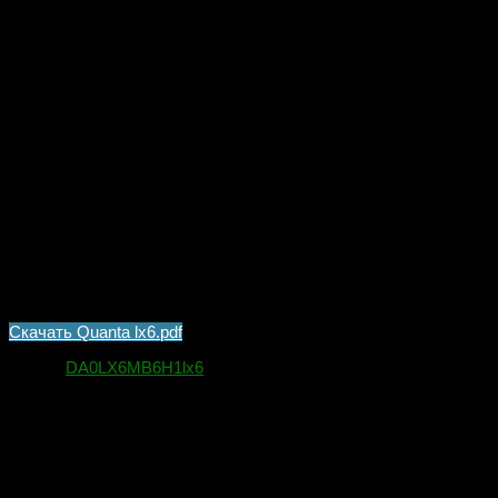
REV:H
Winbond 25Q32BVSSIG
ENE kb3926
Если ссылка не работает сообщите в комментариях ниже,
заранее спасибо.
Скачать Quanta lx6.pdf
Метки:
DA0LX6MB6H1
lx6
Вам может также понравиться...