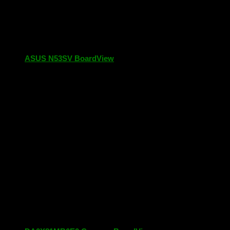
ASUS N53SV BoardView
22.06.2019