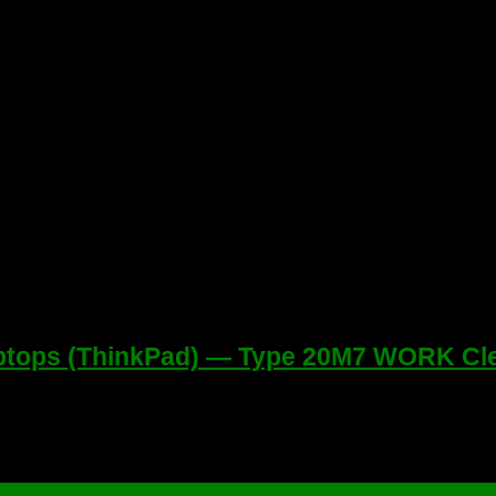
aptops (ThinkPad) — Type 20M7 WORK C
e 20M7 Clear ME Dump BIOS. Wistron LKL-1 MB 17821-1N Winbond 