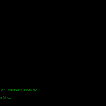
-fi определяется, но...
 М -...