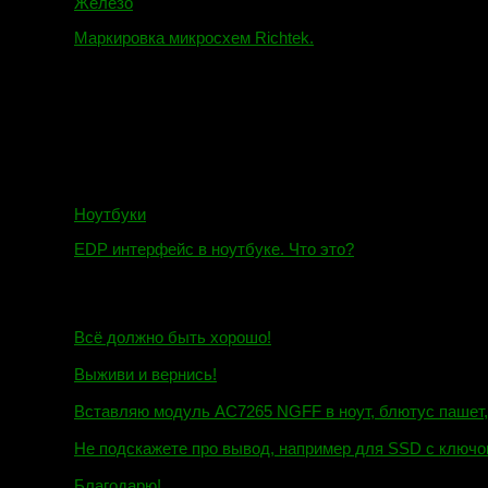
Железо
Маркировка микросхем Richtek.
01.01.2018
Ноутбуки
EDP интерфейс в ноутбуке. Что это?
10.10.2018
И.Н. сообщил:
Всё должно быть хорошо!
Маэстро сообщил:
Выживи и вернись!
Михаил сообщил:
Вставляю модуль AC7265 NGFF в ноут, блютус пашет, wi
Евгений сообщил:
Не подскажете про вывод, например для SSD c ключом
Андрей сообщил:
Благодарю!