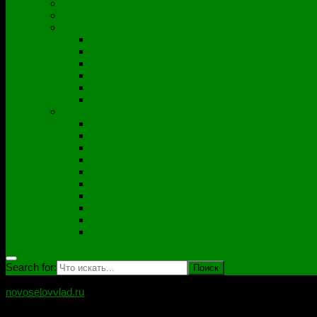
Полезные утилиты
Софт
Дампы
ACER
ASUS
DNS
Lenovo
HP\Compaq
Samsung
Схемы
Схемы Compal
ASUS
Clevo
Foxconn
Inventek
Quanta
Pegatron
Samsung
Wistron
Другие
Search for:
novoselovvlad.ru
Блог мастерской Новоселова Владислава