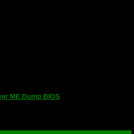
lear ME Dump BIOS
25Q128 BootGuard Profile 4 FVE Проверенный дамп для