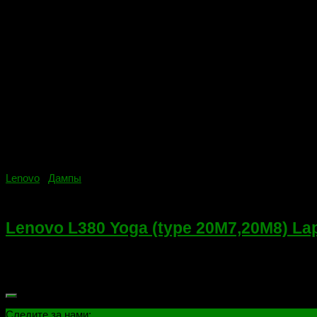
Lenovo
/
Дампы
08.12.2020
Lenovo L380 Yoga (type 20M7,20M8) L
Lenovo L380 Yoga (type 20M7,20M8) Laptops (ThinkPad) — Typ
программатора, с чистым регионом и активным профилем...
Следите за нами: