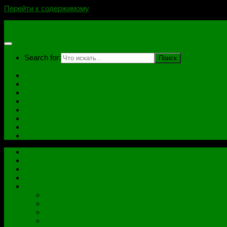
Перейти к содержимому
novoselovvlad.ru
Search for:
Главная
Контакты
Стоимость услуг и Оплата
Отзывы
Ноутбуки
Дампы
Софт
Схемы
Главная
Контакты
Стоимость услуг и Оплата
Отзывы
Все рубрики
Железо
Ноутбуки
Разное
Распиновки разъемов