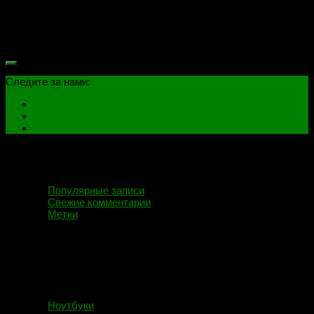
флешки:Winbond 25Q64FV (питание на 3.3V). Ключ активации
Windows, находится по адресу 233000h-233030h. Mac адрес
LAN контроллера прописывать не требуется, адрес вшит во
фьюзы самого...
Следите за нами:
Популярные записи
Свежие комментарии
Метки
Ноутбуки