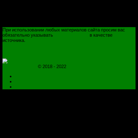
При использовании любых материалов сайта просим вас
обязательно указывать
novoselovvlad.ru
в качестве
источника.
ПОЛИТИКА КОНФИДЕНЦИАЛЬНОСТИ
ОГРАНИЧЕНИЕ ОТВЕТСТВЕННОСТИ
novoselovvlad.ru
© 2018 - 2022