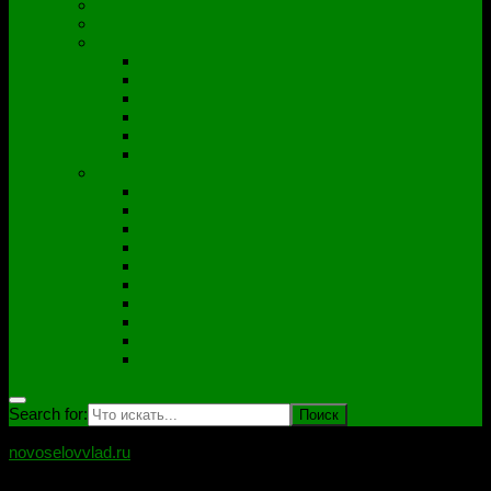
Полезные утилиты
Софт
Дампы
ACER
ASUS
DNS
Lenovo
HP\Compaq
Samsung
Схемы
Схемы Compal
ASUS
Clevo
Foxconn
Inventek
Quanta
Pegatron
Samsung
Wistron
Другие
Search for:
novoselovvlad.ru
Блог мастерской Новоселова Владислава