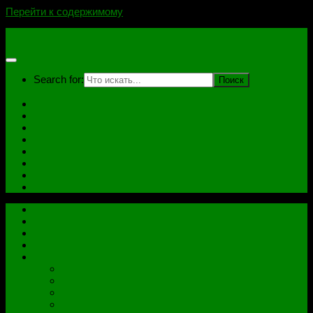
Перейти к содержимому
novoselovvlad.ru
Search for:
Главная
Контакты
Стоимость услуг и Оплата
Отзывы
Ноутбуки
Дампы
Софт
Схемы
Главная
Контакты
Стоимость услуг и Оплата
Отзывы
Все рубрики
Железо
Ноутбуки
Разное
Распиновки разъемов