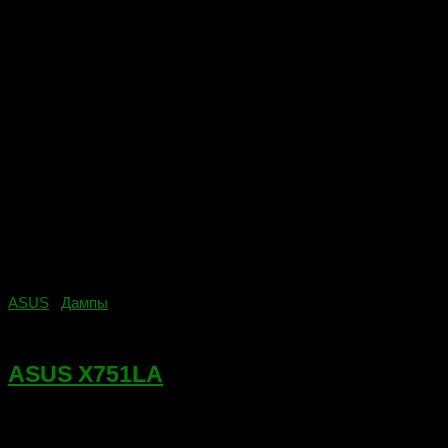
ASUS
/
Дампы
11.07.2019
ASUS X751LA
Ноутбук: ASUS X751LAПлатформа: ASUS X751LD Рабочий
дамп микросхемы BIOS. Установленные на плате