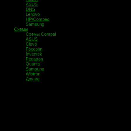
ASUS
DNS
Lenovo
HP\Compaq
Samsung
Схемы
Схемы Compal
ASUS
Clevo
Foxconn
Inventek
Pegatron
Quanta
Samsung
Wistron
Другие
Помечено:
X751LD