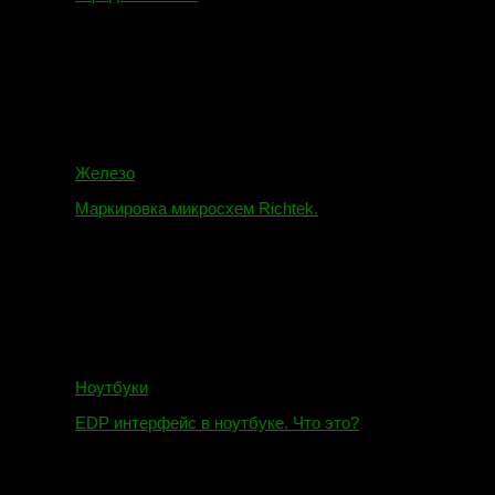
16.02.2018
Железо
Маркировка микросхем Richtek.
01.01.2018
Ноутбуки
EDP интерфейс в ноутбуке. Что это?
10.10.2018
И.Н. сообщил: