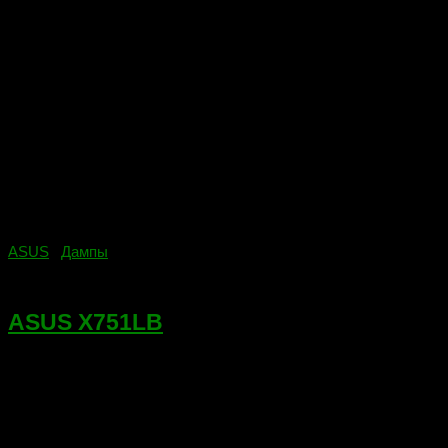
ASUS
/
Дампы
16.12.2020
ASUS X751LB
ASUS X751LBМаркировка платы X751LD Сервисный дамп,
без блока DMI.Микросхема 25Q64FVSIQ