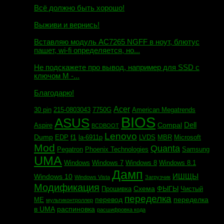
Всё должно быть хорошо!
Маэстро сообщил:
Выживи и вернись!
Михаил сообщил:
Вставляю модуль AC7265 NGFF в ноут, блютус
пашет, wi-fi определяется, но...
Евгений сообщил:
Не подскажете про вывод, например для SSD c
ключом М -...
Андрей сообщил:
Благодарю!
Acer
30 pin
215-0803043
7750G
American Megatrends
BIOS
ASUS
Dell
Compal
Aspire
BCDBOOT
Lenovo
Dump
f1
EDP
la-6911p
LVDS
MBR
Microsoft
Mod
Quanta
Pegatron
Phoenix Technologies
Samsung
UMA
Windows
Windows 7
Windows 8
Windows 8.1
Дамп
ИШЩЫ
Windows 10
Windows Vista
Загрузчик
Модификация
Схема
ФЫГЫ
Прошивка
Чистый
переделка
перевод
переделка
МЕ
мультиконтроллер
в UMA
распиновка
расшифровка кода