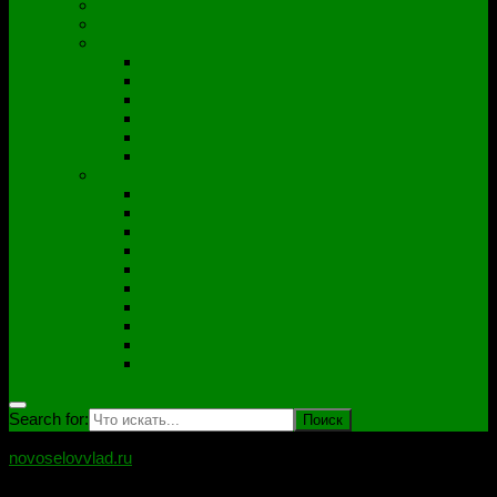
Полезные утилиты
Софт
Дампы
ACER
ASUS
DNS
Lenovo
HP\Compaq
Samsung
Схемы
Схемы Compal
ASUS
Clevo
Foxconn
Inventek
Quanta
Pegatron
Samsung
Wistron
Другие
Search for:
novoselovvlad.ru
Блог мастерской Новоселова Владислава