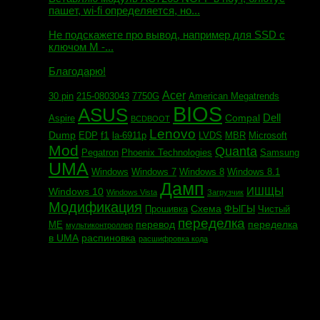
пашет, wi-fi определяется, но...
Евгений сообщил:
Не подскажете про вывод, например для SSD c
ключом М -...
Андрей сообщил:
Благодарю!
Acer
30 pin
215-0803043
7750G
American Megatrends
BIOS
ASUS
Dell
Compal
Aspire
BCDBOOT
Lenovo
Dump
f1
EDP
la-6911p
LVDS
MBR
Microsoft
Mod
Quanta
Pegatron
Phoenix Technologies
Samsung
UMA
Windows
Windows 7
Windows 8
Windows 8.1
Дамп
ИШЩЫ
Windows 10
Windows Vista
Загрузчик
Модификация
Схема
ФЫГЫ
Прошивка
Чистый
переделка
перевод
переделка
МЕ
мультиконтроллер
в UMA
распиновка
расшифровка кода