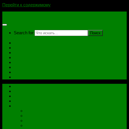
Перейти к содержимому
novoselovvlad.ru
Search for:
Главная
Контакты
Стоимость услуг и Оплата
Отзывы
Ноутбуки
Дампы
Софт
Схемы
Главная
Контакты
Стоимость услуг и Оплата
Отзывы
Все рубрики
Железо
Ноутбуки
Разное
Распиновки разъемов