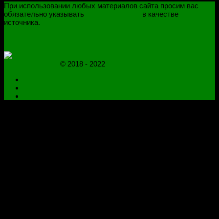
При использовании любых материалов сайта просим вас
обязательно указывать
novoselovvlad.ru
в качестве
источника.
ПОЛИТИКА КОНФИДЕНЦИАЛЬНОСТИ
ОГРАНИЧЕНИЕ ОТВЕТСТВЕННОСТИ
novoselovvlad.ru
© 2018 - 2022