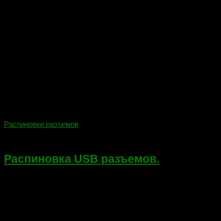
Распиновки разъемов
12.01.2018
Распиновка USB разъемов.
Цветовое обозначение проводов интерфейса USB 2.0
Описание Цвет провода Название 5В+ VCC Дата — D- Дата +
D+ Земля GND Разъем «Мама» имеет маркировку F(female),
а «папа» — М(male) ...