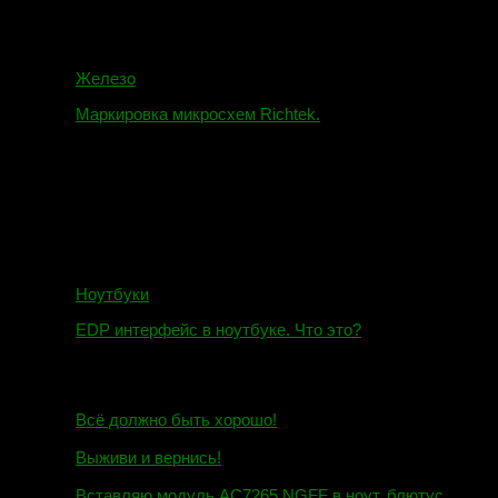
Железо
Маркировка микросхем Richtek.
01.01.2018
Ноутбуки
EDP интерфейс в ноутбуке. Что это?
10.10.2018
И.Н. сообщил:
Всё должно быть хорошо!
Маэстро сообщил:
Выживи и вернись!
Михаил сообщил:
Вставляю модуль AC7265 NGFF в ноут, блютус