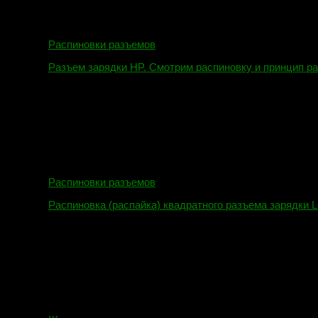
Распиновки разъемов
Разъем зарядки HP. Смотрим распиновку и принцип р
12.04.2018
Распиновки разъемов
Распиновка (распайка) квадратного разъема зарядки L
16.02.2018