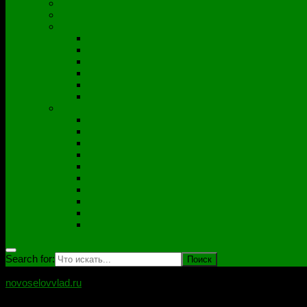
Полезные утилиты
Софт
Дампы
ACER
ASUS
DNS
Lenovo
HP\Compaq
Samsung
Схемы
Схемы Compal
ASUS
Clevo
Foxconn
Inventek
Quanta
Pegatron
Samsung
Wistron
Другие
Search for:
novoselovvlad.ru
Блог мастерской Новоселова Владислава