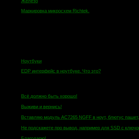
Железо
Маркировка микросхем Richtek.
01.01.2018
Ноутбуки
EDP интерфейс в ноутбуке. Что это?
10.10.2018
И.Н. сообщил:
Всё должно быть хорошо!
Маэстро сообщил:
Выживи и вернись!
Михаил сообщил:
Вставляю модуль AC7265 NGFF в ноут, блютус пашет, wi
Евгений сообщил:
Не подскажете про вывод, например для SSD c ключом
Андрей сообщил:
Благодарю!