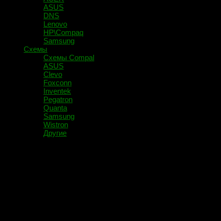
ASUS
DNS
Lenovo
HP\Compaq
Samsung
Схемы
Схемы Compal
ASUS
Clevo
Foxconn
Inventek
Pegatron
Quanta
Samsung
Wistron
Другие
Помечено:
RV415