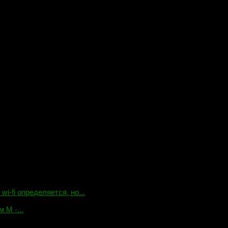
-fi определяется, но...
 М -...