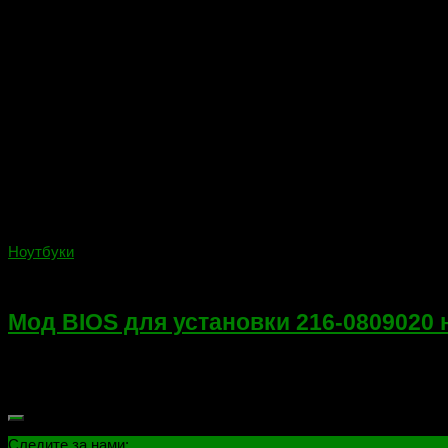
Ноутбуки
08.05.2018
Мод BIOS для установки 216-0809020 
Всем привет! Сегодня свежий мод BIOS для установки чипа 2
симптомы больного — включается, но нет инициализации и изо
Следите за нами: