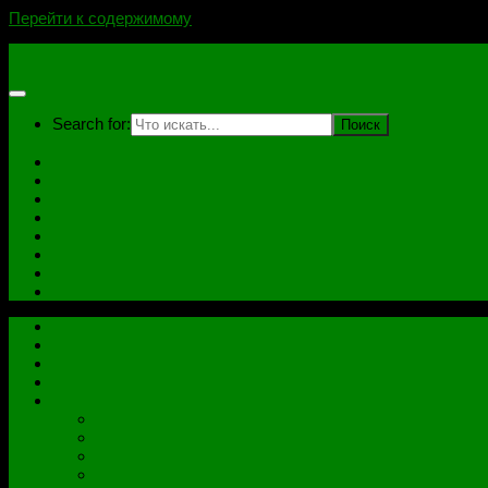
Перейти к содержимому
novoselovvlad.ru
Search for:
Главная
Контакты
Стоимость услуг и Оплата
Отзывы
Ноутбуки
Дампы
Софт
Схемы
Главная
Контакты
Стоимость услуг и Оплата
Отзывы
Все рубрики
Железо
Ноутбуки
Разное
Распиновки разъемов