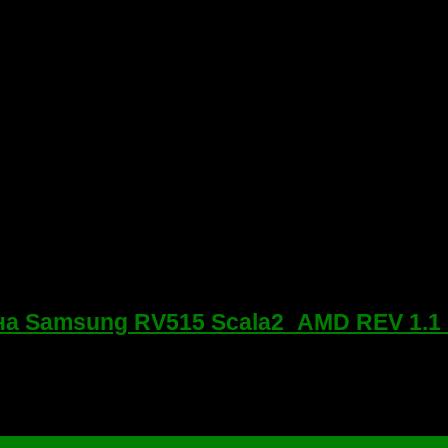
на Samsung RV515 Scala2_AMD REV 1.1
16-0809020! Так как пришел на ремонт Samsung RV515, на базе
бражения на...