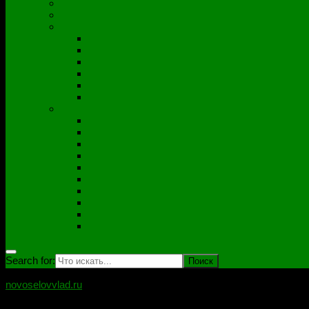
Полезные утилиты
Софт
Дампы
ACER
ASUS
DNS
Lenovo
HP\Compaq
Samsung
Схемы
Схемы Compal
ASUS
Clevo
Foxconn
Inventek
Quanta
Pegatron
Samsung
Wistron
Другие
Search for:
novoselovvlad.ru
Блог мастерской Новоселова Владислава