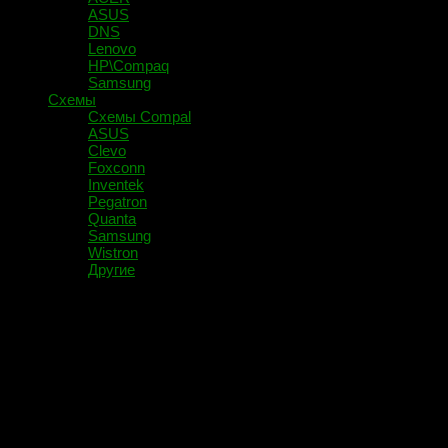
ASUS
DNS
Lenovo
HP\Compaq
Samsung
Схемы
Схемы Compal
ASUS
Clevo
Foxconn
Inventek
Pegatron
Quanta
Samsung
Wistron
Другие
Помечено:
PCIe 2.0 x2