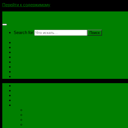
Перейти к содержимому
novoselovvlad.ru
Search for:
Главная
Контакты
Стоимость услуг и Оплата
Отзывы
Ноутбуки
Дампы
Софт
Схемы
Главная
Контакты
Стоимость услуг и Оплата
Отзывы
Все рубрики
Железо
Ноутбуки
Разное
Распиновки разъемов