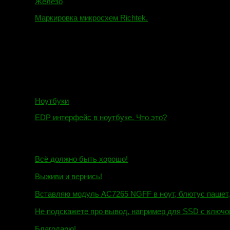
Железо
Маркировка микросхем Richtek.
01.01.2018
Ноутбуки
EDP интерфейс в ноутбуке. Что это?
10.10.2018
И.Н. сообщил:
Всё должно быть хорошо!
Маэстро сообщил:
Выживи и вернись!
Михаил сообщил:
Вставляю модуль AC7265 NGFF в ноут, блютус пашет, wi
Евгений сообщил:
Не подскажете про вывод, например для SSD c ключом
Андрей сообщил:
Благодарю!