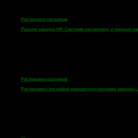
Распиновки разъемов
Разъем зарядки HP. Смотрим распиновку и принцип р
12.04.2018
Распиновки разъемов
Распиновка (распайка) квадратного разъема зарядки L
16.02.2018