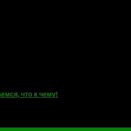
емся, что к чему!
r и NGFF) — это спецификация входящая в состав стандарта SAT
nal Organization (SATA-IO) для планшетов...