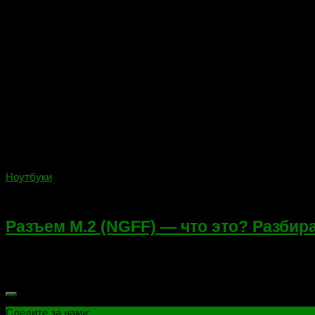
Ноутбуки
24.02.2018
Разъем M.2 (NGFF) — что это? Разбира
Разъем M.2 (ранее известный как Next Generation Form Facto
утвержденная международной организацией Serial ATA Internatio
Следите за нами: