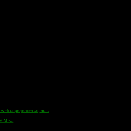
-fi определяется, но...
 М -...