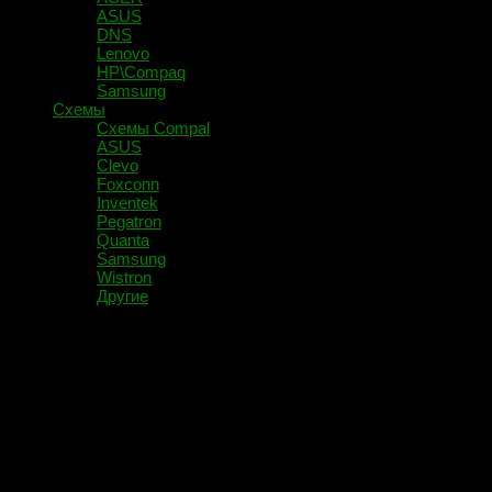
ASUS
DNS
Lenovo
HP\Compaq
Samsung
Схемы
Схемы Compal
ASUS
Clevo
Foxconn
Inventek
Pegatron
Quanta
Samsung
Wistron
Другие
Помечено:
NPCE288NA0DX