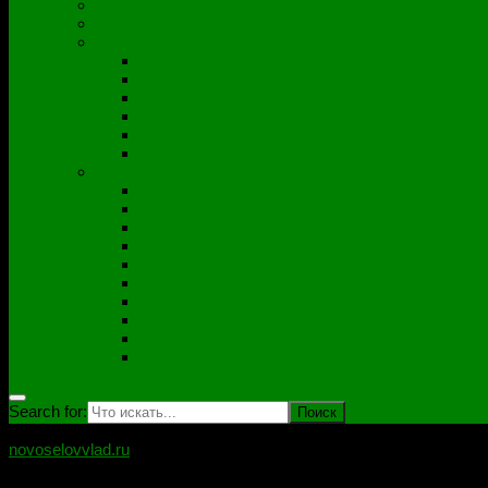
Полезные утилиты
Софт
Дампы
ACER
ASUS
DNS
Lenovo
HP\Compaq
Samsung
Схемы
Схемы Compal
ASUS
Clevo
Foxconn
Inventek
Quanta
Pegatron
Samsung
Wistron
Другие
Search for:
novoselovvlad.ru
Блог мастерской Новоселова Владислава