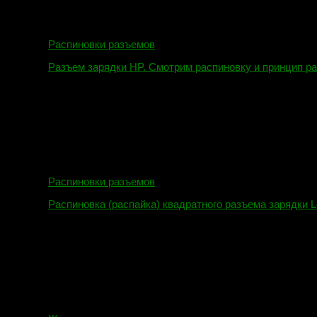
Распиновки разъемов
Разъем зарядки HP. Смотрим распиновку и принцип р
12.04.2018
Распиновки разъемов
Распиновка (распайка) квадратного разъема зарядки L
16.02.2018