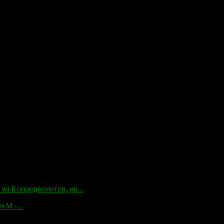
-fi определяется, но...
 М -...