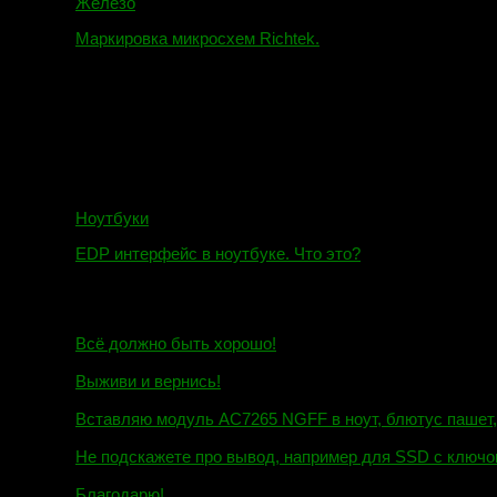
Железо
Маркировка микросхем Richtek.
01.01.2018
Ноутбуки
EDP интерфейс в ноутбуке. Что это?
10.10.2018
И.Н. сообщил:
Всё должно быть хорошо!
Маэстро сообщил:
Выживи и вернись!
Михаил сообщил:
Вставляю модуль AC7265 NGFF в ноут, блютус пашет, wi
Евгений сообщил:
Не подскажете про вывод, например для SSD c ключом
Андрей сообщил:
Благодарю!