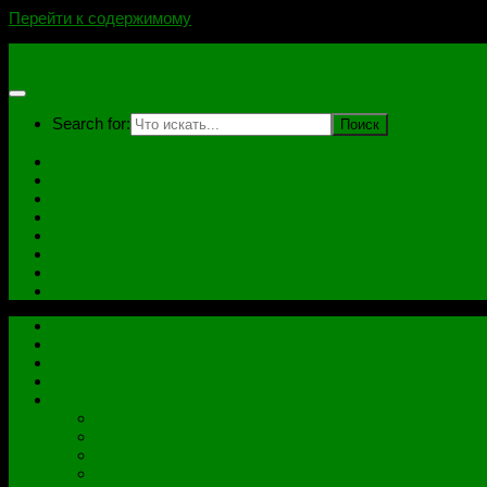
Перейти к содержимому
novoselovvlad.ru
Search for:
Главная
Контакты
Стоимость услуг и Оплата
Отзывы
Ноутбуки
Дампы
Софт
Схемы
Главная
Контакты
Стоимость услуг и Оплата
Отзывы
Все рубрики
Железо
Ноутбуки
Разное
Распиновки разъемов