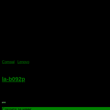
Compal
/
Lenovo
06.04.2018
la-b092p
Ноутбук: LENOVO E50-80, B50-80, B40-80, E40-80.Платформа:
RTL8111GUL25B64BSIG Если ссылка не работает сообщите в к
Следите за нами: