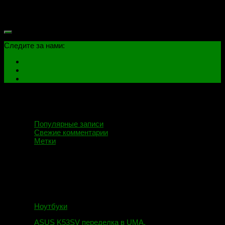
конфигурируем плату на работу от встроенного в процессор
видео ядра....
Следите за нами:
Популярные записи
Свежие комментарии
Метки
Ноутбуки
ASUS K53SV переделка в UMA.