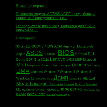
Маэстро сообщил:
Выживи и вернись!
Михаил сообщил:
Вставляю модуль AC7265 NGFF в ноут, блютус
пашет, wi-fi определяется, но...
Евгений сообщил:
Не подскажете про вывод, например для SSD c
ключом М -...
Андрей сообщил:
Благодарю!
Acer
30 pin
215-0803043
7750G
American Megatrends
BIOS
ASUS
Dell
Compal
Aspire
BCDBOOT
Lenovo
Dump
f1
EDP
la-6911p
LVDS
MBR
Microsoft
Mod
Quanta
Pegatron
Phoenix Technologies
Samsung
UMA
Windows
Windows 7
Windows 8
Windows 8.1
Дамп
ИШЩЫ
Windows 10
Windows Vista
Загрузчик
Модификация
Схема
ФЫГЫ
Прошивка
Чистый
переделка
перевод
переделка
МЕ
мультиконтроллер
в UMA
распиновка
расшифровка кода