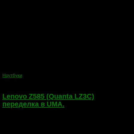
Ноутбуки
30.05.2018
Lenovo Z585 (Quanta LZ3C)
переделка в UMA.
Приветствую всех! Сегодня переделываем в UMA Lenovo
Z585 на платформе Quanta LZ3C, маркировка на текстолите
DALZ3CMB8E0 REV:E. Если понятнее, отключаем
неисправный дискретный видео чип 216-0833000 и