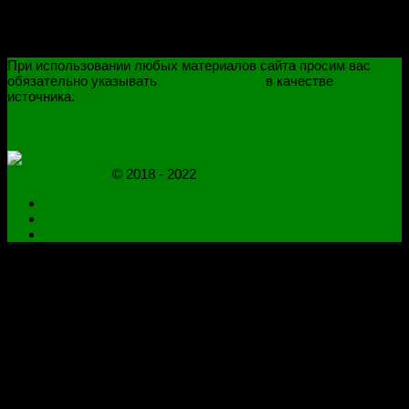
При использовании любых материалов сайта просим вас
обязательно указывать
novoselovvlad.ru
в качестве
источника.
ПОЛИТИКА КОНФИДЕНЦИАЛЬНОСТИ
ОГРАНИЧЕНИЕ ОТВЕТСТВЕННОСТИ
novoselovvlad.ru
© 2018 - 2022