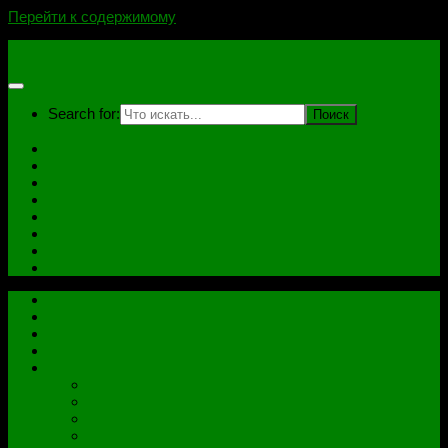
Перейти к содержимому
novoselovvlad.ru
Search for:
Главная
Контакты
Стоимость услуг и Оплата
Отзывы
Ноутбуки
Дампы
Софт
Схемы
Главная
Контакты
Стоимость услуг и Оплата
Отзывы
Все рубрики
Железо
Ноутбуки
Разное
Распиновки разъемов