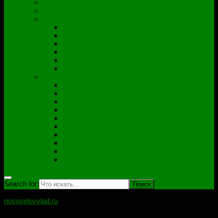
Полезные утилиты
Софт
Дампы
ACER
ASUS
DNS
Lenovo
HP\Compaq
Samsung
Схемы
Схемы Compal
ASUS
Clevo
Foxconn
Inventek
Quanta
Pegatron
Samsung
Wistron
Другие
Search for:
novoselovvlad.ru
Блог мастерской Новоселова Владислава