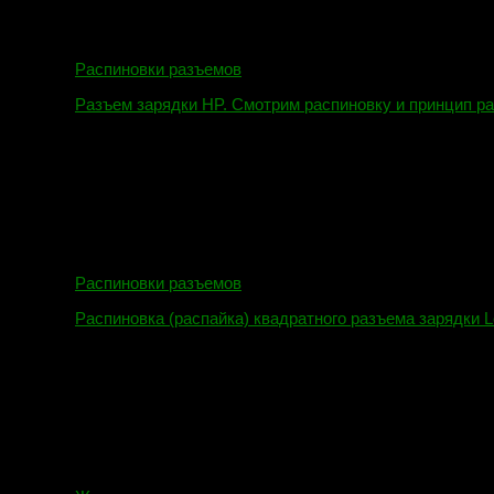
Распиновки разъемов
Разъем зарядки HP. Смотрим распиновку и принцип р
12.04.2018
Распиновки разъемов
Распиновка (распайка) квадратного разъема зарядки L
16.02.2018