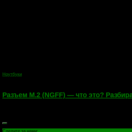
Ноутбуки
24.02.2018
Разъем M.2 (NGFF) — что это? Разбира
Разъем M.2 (ранее известный как Next Generation Form Facto
утвержденная международной организацией Serial ATA Internatio
Следите за нами: