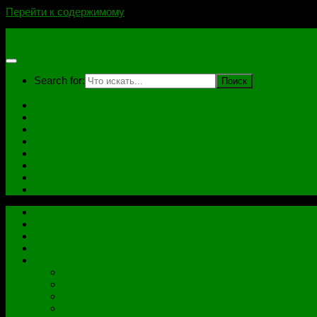
Перейти к содержимому
novoselovvlad.ru
Search for:
Главная
Контакты
Стоимость услуг и Оплата
Отзывы
Ноутбуки
Дампы
Софт
Схемы
Главная
Контакты
Стоимость услуг и Оплата
Отзывы
Все рубрики
Железо
Ноутбуки
Разное
Распиновки разъемов