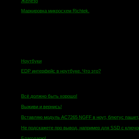
Железо
Маркировка микросхем Richtek.
01.01.2018
Ноутбуки
EDP интерфейс в ноутбуке. Что это?
10.10.2018
И.Н. сообщил:
Всё должно быть хорошо!
Маэстро сообщил:
Выживи и вернись!
Михаил сообщил:
Вставляю модуль AC7265 NGFF в ноут, блютус пашет, wi
Евгений сообщил:
Не подскажете про вывод, например для SSD c ключом
Андрей сообщил:
Благодарю!