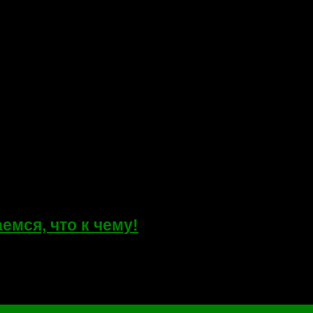
емся, что к чему!
r и NGFF) — это спецификация входящая в состав стандарта SAT
nal Organization (SATA-IO) для планшетов...