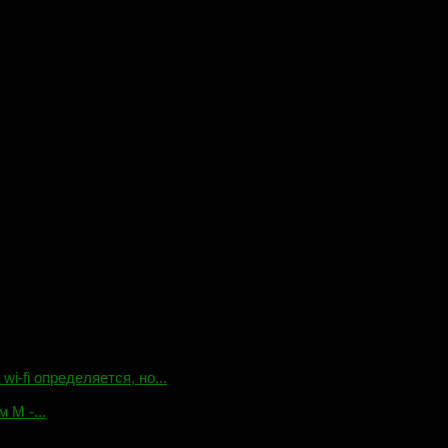
-fi определяется, но...
 М -...