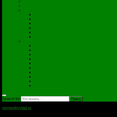
Полезные утилиты
Софт
Дампы
ACER
ASUS
DNS
Lenovo
HP\Compaq
Samsung
Схемы
Схемы Compal
ASUS
Clevo
Foxconn
Inventek
Quanta
Pegatron
Samsung
Wistron
Другие
Search for:
novoselovvlad.ru
Блог мастерской Новоселова Владислава