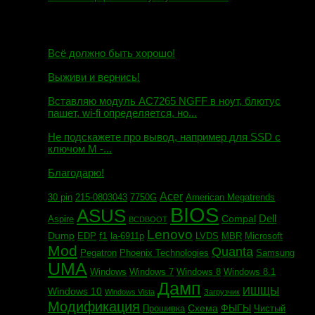
10.10.2018
И.Н. сообщил:
Всё должно быть хорошо!
Маэстро сообщил:
Выживи и вернись!
Михаил сообщил:
Вставляю модуль AC7265 NGFF в ноут, блютус
пашет, wi-fi определяется, но...
Евгений сообщил:
Не подскажете про вывод, например для SSD c
ключом М -...
Андрей сообщил:
Благодарю!
Acer
30 pin
215-0803043
7750G
American Megatrends
BIOS
ASUS
Dell
Compal
Aspire
BCDBOOT
Lenovo
Dump
f1
EDP
la-6911p
LVDS
MBR
Microsoft
Mod
Quanta
Pegatron
Phoenix Technologies
Samsung
UMA
Windows
Windows 7
Windows 8
Windows 8.1
Дамп
ИШЩЫ
Windows 10
Windows Vista
Загрузчик
Модификация
Схема
ФЫГЫ
Прошивка
Чистый