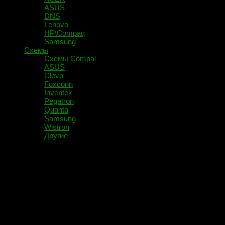
ASUS
DNS
Lenovo
HP\Compaq
Samsung
Схемы
Схемы Compal
ASUS
Clevo
Foxconn
Inventek
Pegatron
Quanta
Samsung
Wistron
Другие
Помечено:
HP 17-e109sr