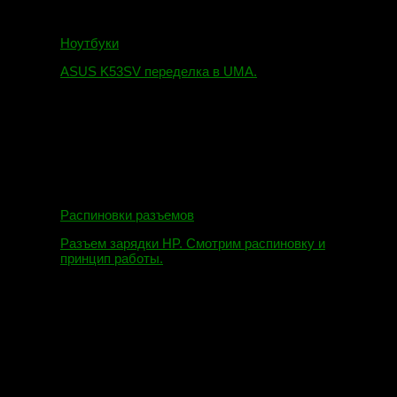
Ноутбуки
ASUS K53SV переделка в UMA.
09.08.2019
Распиновки разъемов
Разъем зарядки HP. Смотрим распиновку и
принцип работы.
12.04.2018