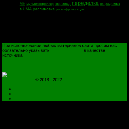
переделка
перевод
переделка
МЕ
мультиконтроллер
в UMA
распиновка
расшифровка кода
При использовании любых материалов сайта просим вас
обязательно указывать
novoselovvlad.ru
в качестве
источника.
ПОЛИТИКА КОНФИДЕНЦИАЛЬНОСТИ
ОГРАНИЧЕНИЕ ОТВЕТСТВЕННОСТИ
novoselovvlad.ru
© 2018 - 2022