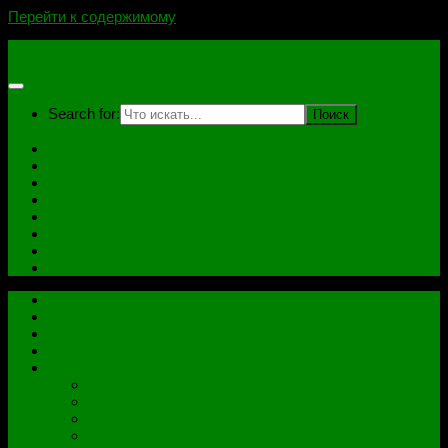
Перейти к содержимому
novoselovvlad.ru
Search for:
Главная
Контакты
Стоимость услуг и Оплата
Отзывы
Ноутбуки
Дампы
Софт
Схемы
Главная
Контакты
Стоимость услуг и Оплата
Отзывы
Все рубрики
Железо
Ноутбуки
Разное
Распиновки разъемов