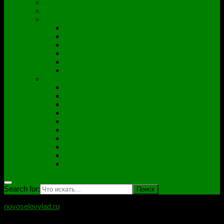
Полезные утилиты
Софт
Дампы
ACER
ASUS
DNS
Lenovo
HP\Compaq
Samsung
Схемы
Схемы Compal
ASUS
Clevo
Foxconn
Inventek
Quanta
Pegatron
Samsung
Wistron
Другие
Search for:
novoselovvlad.ru
Блог мастерской Новоселова Владислава