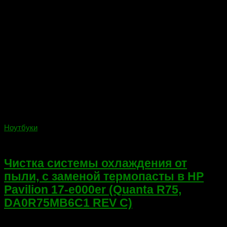
Ноутбуки
10.01.2018
Чистка системы охлаждения от
пыли, с заменой термопасты в HP
Pavilion 17-e000er (Quanta R75,
DA0R75MB6C1 REV C)
Добрый день! Сегодня я детально описываю чистку системы