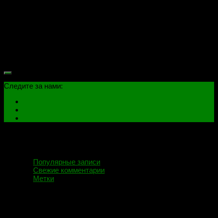
охлаждения ноутбука HP Pavilion 17-e000er, он же 17-
e024nr, 17-e142er, 17-e106sr, 17-e011sr, 17-e142er, 17-
e017sr, 17-e040sr, 17-y009ur, 17-e014sr, HP 17-e109sr, 17-
e049wm, 17-e110sr, 17-e026sr, 17-e142sr, 17-e012sr, 17-
e016sr, 17-e000sr, 17-e123cl, 17-e020dx и другие в этом
корпусе. В моем случае на чистку пришла машина — HP
Pavilion 17-e000er. Платформа: Quanta R75 (DA0R75MB6C1...
Следите за нами:
Популярные записи
Свежие комментарии
Метки