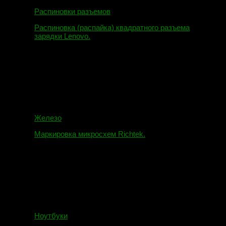
Распиновки разъемов
Распиновка (распайка) квадратного разъема
зарядки Lenovo.
16.02.2018
Железо
Маркировка микросхем Richtek.
01.01.2018
Ноутбуки