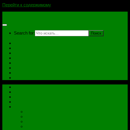
Перейти к содержимому
novoselovvlad.ru
Search for:
Главная
Контакты
Стоимость услуг и Оплата
Отзывы
Ноутбуки
Дампы
Софт
Схемы
Главная
Контакты
Стоимость услуг и Оплата
Отзывы
Все рубрики
Железо
Ноутбуки
Разное
Распиновки разъемов