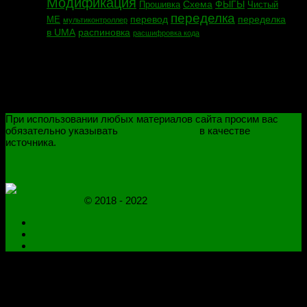
Модификация
Схема
ФЫГЫ
Прошивка
Чистый
переделка
перевод
переделка
МЕ
мультиконтроллер
в UMA
распиновка
расшифровка кода
При использовании любых материалов сайта просим вас
обязательно указывать
novoselovvlad.ru
в качестве
источника.
ПОЛИТИКА КОНФИДЕНЦИАЛЬНОСТИ
ОГРАНИЧЕНИЕ ОТВЕТСТВЕННОСТИ
novoselovvlad.ru
© 2018 - 2022