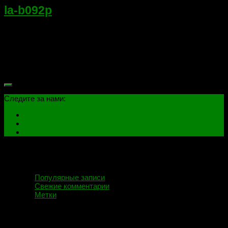
la-b092p
Ноутбук: LENOVO E50-80, B50-80, B40-80, E40-
80.Платформа: Compal LA-B092P, LA-B091P. Схема и дамп.
Состав платы:Intel SR210Nuvoton NPCE288NA0DXRealtek
ALC233Realtek RTL8111GUL25B64BSIG Если ссылка не
работает сообщите в комментариях ниже, заранее спасибо.
Следите за нами:
Популярные записи
Свежие комментарии
Метки