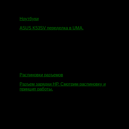
Ноутбуки
ASUS K53SV переделка в UMA.
09.08.2019
Распиновки разъемов
Разъем зарядки HP. Смотрим распиновку и
принцип работы.
12.04.2018