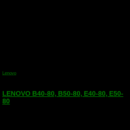
Lenovo
06.04.2018
LENOVO B40-80, B50-80, E40-80, E50-
80
Ноутбук: LENOVO B40-80, B50-80, E40-80, E50-80.
Платформа: LA-B092P или LA-B091P. Рабочий дамп
микросхемы BIOS для прошивки на программаторе.
Установленные на плате флешки: 25B32BSIG