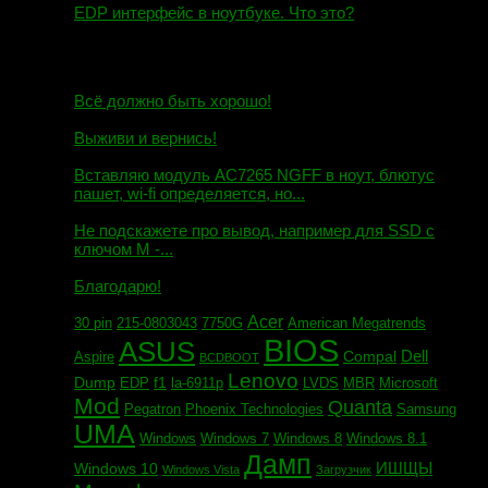
EDP интерфейс в ноутбуке. Что это?
10.10.2018
И.Н. сообщил:
Всё должно быть хорошо!
Маэстро сообщил:
Выживи и вернись!
Михаил сообщил:
Вставляю модуль AC7265 NGFF в ноут, блютус
пашет, wi-fi определяется, но...
Евгений сообщил:
Не подскажете про вывод, например для SSD c
ключом М -...
Андрей сообщил:
Благодарю!
Acer
30 pin
215-0803043
7750G
American Megatrends
BIOS
ASUS
Dell
Compal
Aspire
BCDBOOT
Lenovo
Dump
f1
EDP
la-6911p
LVDS
MBR
Microsoft
Mod
Quanta
Pegatron
Phoenix Technologies
Samsung
UMA
Windows
Windows 7
Windows 8
Windows 8.1
Дамп
ИШЩЫ
Windows 10
Windows Vista
Загрузчик