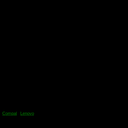
(GD25B32BSIG). Если ссылка не работает сообщите в
комментариях ниже, заранее спасибо.
Compal
/
Lenovo
06.04.2018