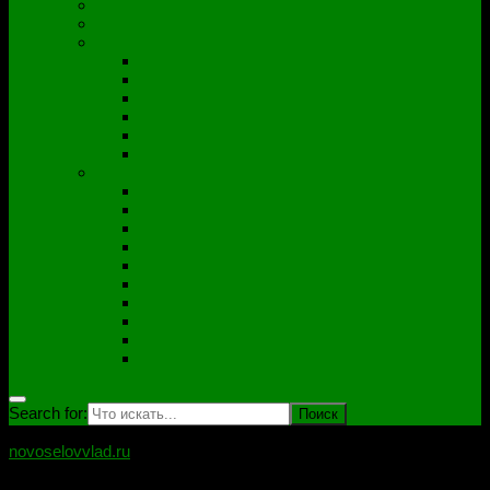
Полезные утилиты
Софт
Дампы
ACER
ASUS
DNS
Lenovo
HP\Compaq
Samsung
Схемы
Схемы Compal
ASUS
Clevo
Foxconn
Inventek
Quanta
Pegatron
Samsung
Wistron
Другие
Search for:
novoselovvlad.ru
Блог мастерской Новоселова Владислава