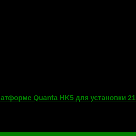
форме Quanta HK5 для установки 216-
nta HK5 (DA0HK5MB6F0). По рассказу клиента — были артефакт
твенная и отключить ее...