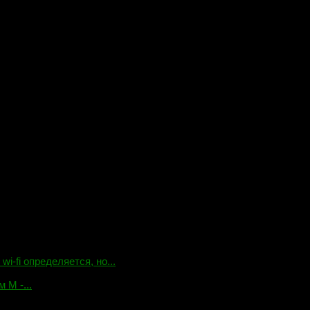
-fi определяется, но...
 М -...