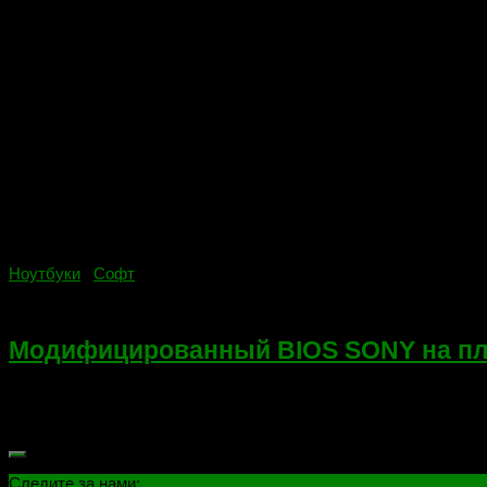
Ноутбуки
/
Софт
14.02.2022
Модифицированный BIOS SONY на плат
Всем привет! Делал ремонт ноутбука SONY на платформе Qua
графический чип 216-0833002. Видеокарта в моем случае единс
Следите за нами: