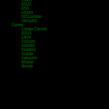
ASUS
DNS
Lenovo
HP\Compaq
Samsung
Схемы
Схемы Compal
ASUS
Clevo
Foxconn
Inventek
Pegatron
Quanta
Samsung
Wistron
Другие
Помечено:
DA0HK5MB6F0