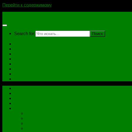
Перейти к содержимому
novoselovvlad.ru
Search for:
Главная
Контакты
Стоимость услуг и Оплата
Отзывы
Ноутбуки
Дампы
Софт
Схемы
Главная
Контакты
Стоимость услуг и Оплата
Отзывы
Все рубрики
Железо
Ноутбуки
Разное
Распиновки разъемов