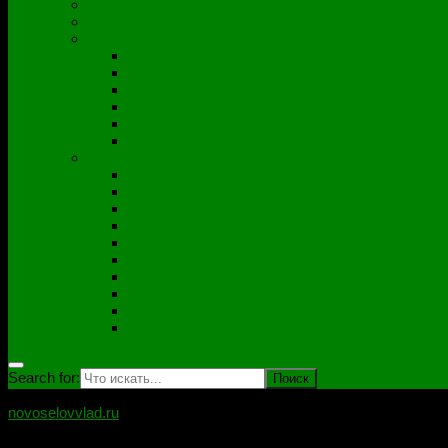
Полезные утилиты
Софт
Дампы
ACER
ASUS
DNS
Lenovo
HP\Compaq
Samsung
Схемы
Схемы Compal
ASUS
Clevo
Foxconn
Inventek
Quanta
Pegatron
Samsung
Wistron
Другие
Search for:
novoselovvlad.ru
Блог мастерской Новоселова Владислава