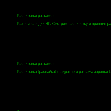
Распиновки разъемов
Разъем зарядки HP. Смотрим распиновку и принцип р
12.04.2018
Распиновки разъемов
Распиновка (распайка) квадратного разъема зарядки L
16.02.2018