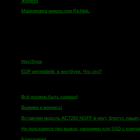
Железо
Маркировка микросхем Richtek.
01.01.2018
Ноутбуки
EDP интерфейс в ноутбуке. Что это?
10.10.2018
И.Н. сообщил:
Всё должно быть хорошо!
Маэстро сообщил:
Выживи и вернись!
Михаил сообщил:
Вставляю модуль AC7265 NGFF в ноут, блютус пашет, wi
Евгений сообщил:
Не подскажете про вывод, например для SSD c ключом
Андрей сообщил:
Благодарю!