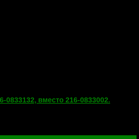
0833132, вместо 216-0833002.
ы, потом перестал показывать. Виновник поломки —