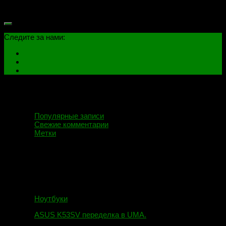
радиоприемник AM\FM диапазона частот...
Следите за нами:
Популярные записи
Свежие комментарии
Метки
Ноутбуки
ASUS K53SV переделка в UMA.