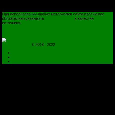
При использовании любых материалов сайта просим вас
обязательно указывать
novoselovvlad.ru
в качестве
источника.
ПОЛИТИКА КОНФИДЕНЦИАЛЬНОСТИ
ОГРАНИЧЕНИЕ ОТВЕТСТВЕННОСТИ
novoselovvlad.ru
© 2018 - 2022