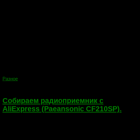
Разное
27.07.2018
Собираем радиоприемник с
AliExpress (Paeansonic CF210SP).
Всем привет! Сегодня решил написать обзор китайскому
конструктору Paeansonic CF210SP для взрослых или не
очень… Так как решил себя побаловать заказав его давеча с
aliexpress. Собрав который, должен получиться портативный