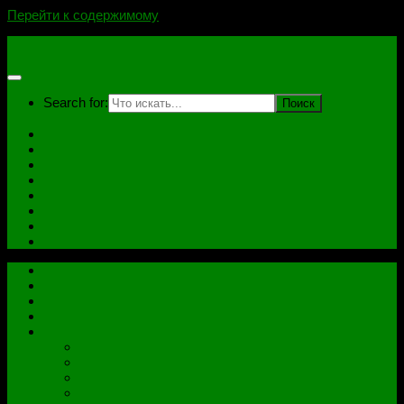
Перейти к содержимому
novoselovvlad.ru
Search for:
Главная
Контакты
Стоимость услуг и Оплата
Отзывы
Ноутбуки
Дампы
Софт
Схемы
Главная
Контакты
Стоимость услуг и Оплата
Отзывы
Все рубрики
Железо
Ноутбуки
Разное
Распиновки разъемов