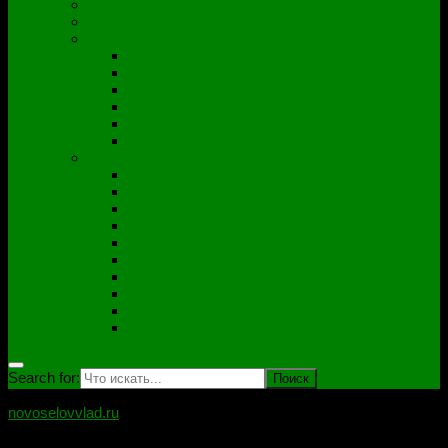
Полезные утилиты
Софт
Дампы
ACER
ASUS
DNS
Lenovo
HP\Compaq
Samsung
Схемы
Схемы Compal
ASUS
Clevo
Foxconn
Inventek
Quanta
Pegatron
Samsung
Wistron
Другие
Search for:
novoselovvlad.ru
Блог мастерской Новоселова Владислава