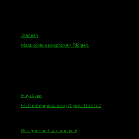
Железо
Маркировка микросхем Richtek.
01.01.2018
Ноутбуки
EDP интерфейс в ноутбуке. Что это?
10.10.2018
И.Н. сообщил:
Всё должно быть хорошо!
Маэстро сообщил: