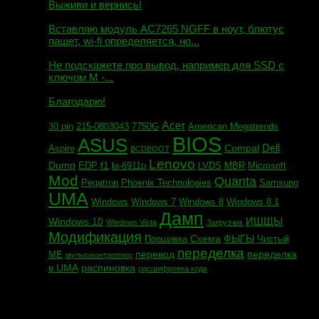
Выживи и вернись!
Михаил сообщил:
Вставляю модуль AC7265 NGFF в ноут, блютус
пашет, wi-fi определяется, но...
Евгений сообщил:
Не подскажете про вывод, например для SSD c
ключом М -...
Андрей сообщил:
Благодарю!
Acer
30 pin
215-0803043
7750G
American Megatrends
BIOS
ASUS
Dell
Compal
Aspire
BCDBOOT
Lenovo
Dump
f1
EDP
la-6911p
LVDS
MBR
Microsoft
Mod
Quanta
Pegatron
Phoenix Technologies
Samsung
UMA
Windows
Windows 7
Windows 8
Windows 8.1
Дамп
ИШЩЫ
Windows 10
Windows Vista
Загрузчик
Модификация
Схема
ФЫГЫ
Прошивка
Чистый
переделка
перевод
переделка
МЕ
мультиконтроллер
в UMA
распиновка
расшифровка кода