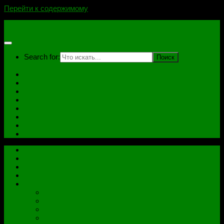
Перейти к содержимому
novoselovvlad.ru
Search for:
Главная
Контакты
Стоимость услуг и Оплата
Отзывы
Ноутбуки
Дампы
Софт
Схемы
Главная
Контакты
Стоимость услуг и Оплата
Отзывы
Все рубрики
Железо
Ноутбуки
Разное
Распиновки разъемов