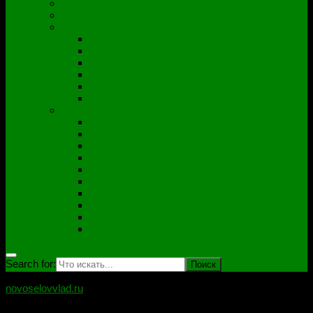
Полезные утилиты
Софт
Дампы
ACER
ASUS
DNS
Lenovo
HP\Compaq
Samsung
Схемы
Схемы Compal
ASUS
Clevo
Foxconn
Inventek
Quanta
Pegatron
Samsung
Wistron
Другие
Search for:
novoselovvlad.ru
Блог мастерской Новоселова Владислава