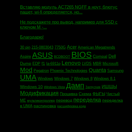
Михаил сообщил:
Вставляю модуль AC7265 NGFF в ноут, блютус
пашет, wi-fi определяется, но...
Евгений сообщил:
Не подскажете про вывод, например для SSD c
ключом М -...
Андрей сообщил:
Благодарю!
Acer
30 pin
215-0803043
7750G
American Megatrends
BIOS
ASUS
Dell
Compal
Aspire
BCDBOOT
Lenovo
Dump
f1
EDP
la-6911p
LVDS
MBR
Microsoft
Mod
Quanta
Pegatron
Phoenix Technologies
Samsung
UMA
Windows
Windows 7
Windows 8
Windows 8.1
Дамп
ИШЩЫ
Windows 10
Windows Vista
Загрузчик
Модификация
Схема
ФЫГЫ
Прошивка
Чистый
переделка
перевод
переделка
МЕ
мультиконтроллер
в UMA
распиновка
расшифровка кода