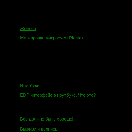
Железо
Маркировка микросхем Richtek.
01.01.2018
Ноутбуки
EDP интерфейс в ноутбуке. Что это?
10.10.2018
И.Н. сообщил:
Всё должно быть хорошо!
Маэстро сообщил:
Выживи и вернись!