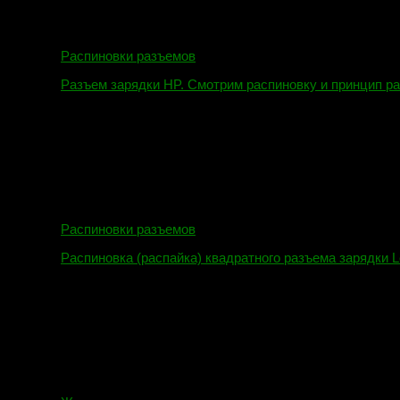
Распиновки разъемов
Разъем зарядки HP. Смотрим распиновку и принцип р
12.04.2018
Распиновки разъемов
Распиновка (распайка) квадратного разъема зарядки L
16.02.2018