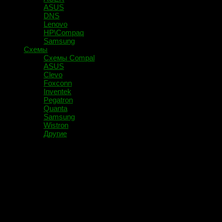
ASUS
DNS
Lenovo
HP\Compaq
Samsung
Схемы
Схемы Compal
ASUS
Clevo
Foxconn
Inventek
Pegatron
Quanta
Samsung
Wistron
Другие
Помечено:
AMD Radeon 5650