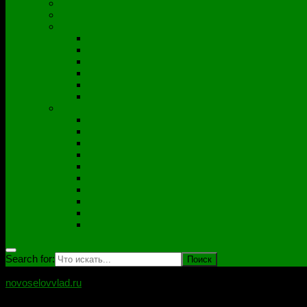
Полезные утилиты
Софт
Дампы
ACER
ASUS
DNS
Lenovo
HP\Compaq
Samsung
Схемы
Схемы Compal
ASUS
Clevo
Foxconn
Inventek
Quanta
Pegatron
Samsung
Wistron
Другие
Search for:
novoselovvlad.ru
Блог мастерской Новоселова Владислава