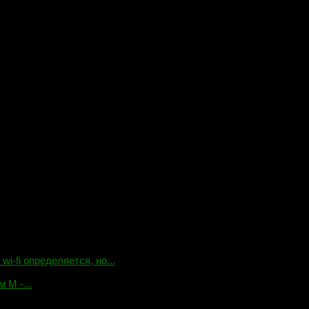
-fi определяется, но...
 М -...