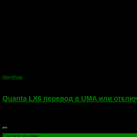
Ноутбуки
10.07.2018
Quanta LX6 перевод в UMA или откл
Всем привет! Сегодня переделываем Quanta LX6 в режим UMA, 
3000. Поводом аппаратного отключения может быть как отсутст
Следите за нами: