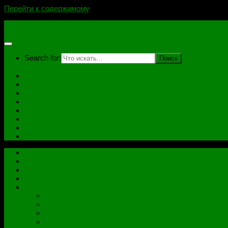
Перейти к содержимому
novoselovvlad.ru
Search for:
Главная
Контакты
Стоимость услуг и Оплата
Отзывы
Ноутбуки
Дампы
Софт
Схемы
Главная
Контакты
Стоимость услуг и Оплата
Отзывы
Все рубрики
Железо
Ноутбуки
Разное
Распиновки разъемов