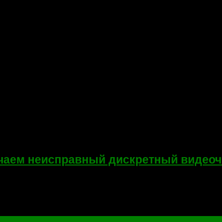
ючаем неисправный дискретный видеоч
то есть отключаем дискретный видеочип. Данная системная плат
вие изображения на...