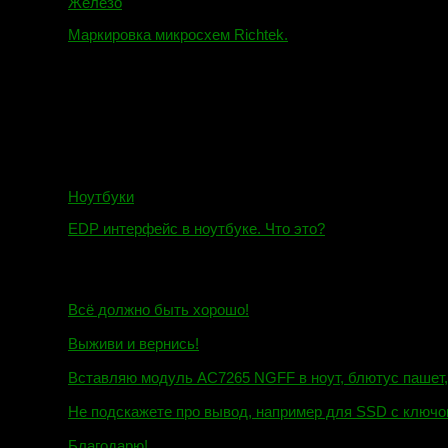
Железо
Маркировка микросхем Richtek.
01.01.2018
Ноутбуки
EDP интерфейс в ноутбуке. Что это?
10.10.2018
И.Н. сообщил:
Всё должно быть хорошо!
Маэстро сообщил:
Выживи и вернись!
Михаил сообщил:
Вставляю модуль AC7265 NGFF в ноут, блютус пашет, wi
Евгений сообщил:
Не подскажете про вывод, например для SSD c ключом
Андрей сообщил:
Благодарю!