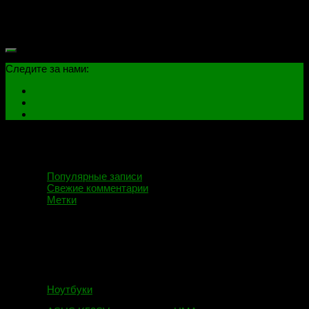
базе платформы Scala2_AMD REV 1.1 BA41-01532A.
Первичные симптомы больного — включается, но нет
инициализации и изображения на...
Следите за нами:
Популярные записи
Свежие комментарии
Метки
Ноутбуки