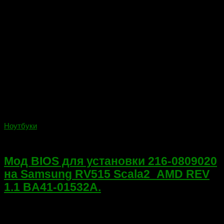
Ноутбуки
08.05.2018
Мод BIOS для установки 216-0809020
на Samsung RV515 Scala2_AMD REV
1.1 BA41-01532A.
Всем привет! Сегодня свежий мод BIOS для установки чипа
216-0809020! Так как пришел на ремонт Samsung RV515, на