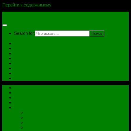
Перейти к содержимому
novoselovvlad.ru
Search for:
Главная
Контакты
Стоимость услуг и Оплата
Отзывы
Ноутбуки
Дампы
Софт
Схемы
Главная
Контакты
Стоимость услуг и Оплата
Отзывы
Все рубрики
Железо
Ноутбуки
Разное
Распиновки разъемов