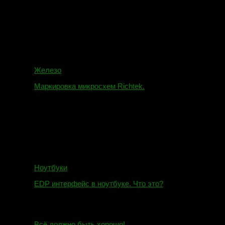
16.02.2018
Железо
Маркировка микросхем Richtek.
01.01.2018
Ноутбуки
EDP интерфейс в ноутбуке. Что это?
10.10.2018
И.Н. сообщил:
Всё должно быть хорошо!