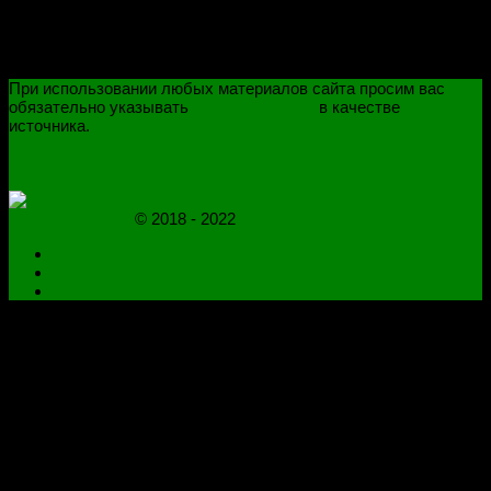
При использовании любых материалов сайта просим вас
обязательно указывать
novoselovvlad.ru
в качестве
источника.
ПОЛИТИКА КОНФИДЕНЦИАЛЬНОСТИ
ОГРАНИЧЕНИЕ ОТВЕТСТВЕННОСТИ
novoselovvlad.ru
© 2018 - 2022