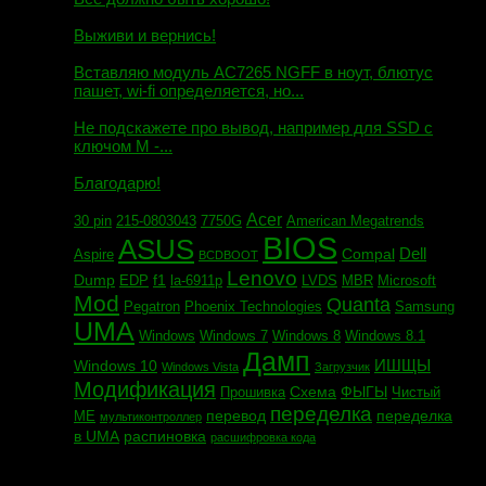
Маэстро сообщил:
Выживи и вернись!
Михаил сообщил:
Вставляю модуль AC7265 NGFF в ноут, блютус
пашет, wi-fi определяется, но...
Евгений сообщил:
Не подскажете про вывод, например для SSD c
ключом М -...
Андрей сообщил:
Благодарю!
Acer
30 pin
215-0803043
7750G
American Megatrends
BIOS
ASUS
Dell
Compal
Aspire
BCDBOOT
Lenovo
Dump
f1
EDP
la-6911p
LVDS
MBR
Microsoft
Mod
Quanta
Pegatron
Phoenix Technologies
Samsung
UMA
Windows
Windows 7
Windows 8
Windows 8.1
Дамп
ИШЩЫ
Windows 10
Windows Vista
Загрузчик
Модификация
Схема
ФЫГЫ
Прошивка
Чистый
переделка
перевод
переделка
МЕ
мультиконтроллер
в UMA
распиновка
расшифровка кода