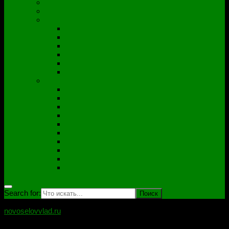
Полезные утилиты
Софт
Дампы
ACER
ASUS
DNS
Lenovo
HP\Compaq
Samsung
Схемы
Схемы Compal
ASUS
Clevo
Foxconn
Inventek
Quanta
Pegatron
Samsung
Wistron
Другие
Search for:
novoselovvlad.ru
Блог мастерской Новоселова Владислава