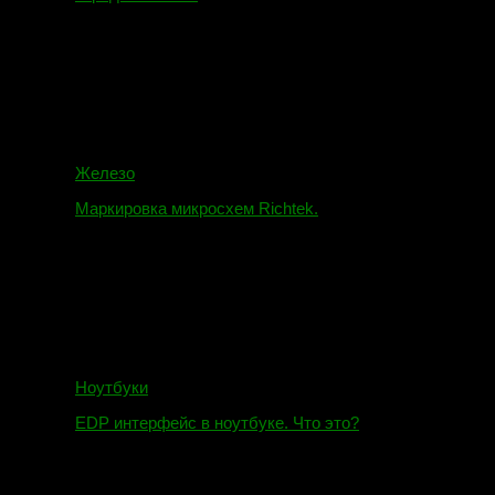
16.02.2018
Железо
Маркировка микросхем Richtek.
01.01.2018
Ноутбуки
EDP интерфейс в ноутбуке. Что это?
10.10.2018
И.Н. сообщил: