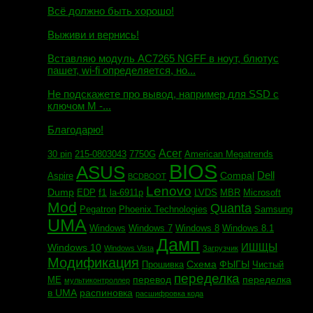
Всё должно быть хорошо!
Маэстро сообщил:
Выживи и вернись!
Михаил сообщил:
Вставляю модуль AC7265 NGFF в ноут, блютус
пашет, wi-fi определяется, но...
Евгений сообщил:
Не подскажете про вывод, например для SSD c
ключом М -...
Андрей сообщил:
Благодарю!
Acer
30 pin
215-0803043
7750G
American Megatrends
BIOS
ASUS
Dell
Compal
Aspire
BCDBOOT
Lenovo
Dump
f1
EDP
la-6911p
LVDS
MBR
Microsoft
Mod
Quanta
Pegatron
Phoenix Technologies
Samsung
UMA
Windows
Windows 7
Windows 8
Windows 8.1
Дамп
ИШЩЫ
Windows 10
Windows Vista
Загрузчик
Модификация
Схема
ФЫГЫ
Прошивка
Чистый
переделка
перевод
переделка
МЕ
мультиконтроллер
в UMA
распиновка
расшифровка кода