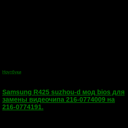
Ноутбуки
17.01.2018
Samsung R425 suzhou-d мод bios для
замены видеочипа 216-0774009 на
216-0774191.
Samsung R425 suzhou-d замена 216-0774009 на 216-0774191
Мод биос для замены дорогого чипа на более дешевый.