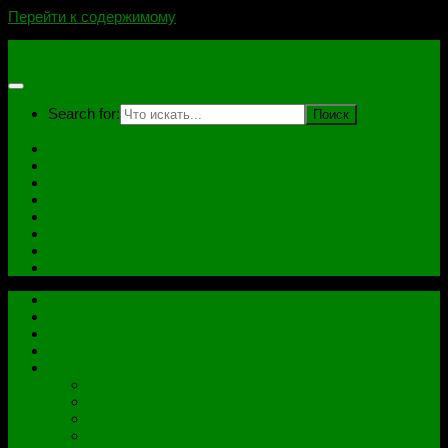
Перейти к содержимому
novoselovvlad.ru
Search for:
Главная
Контакты
Стоимость услуг и Оплата
Отзывы
Ноутбуки
Дампы
Софт
Схемы
Главная
Контакты
Стоимость услуг и Оплата
Отзывы
Все рубрики
Железо
Ноутбуки
Разное
Распиновки разъемов