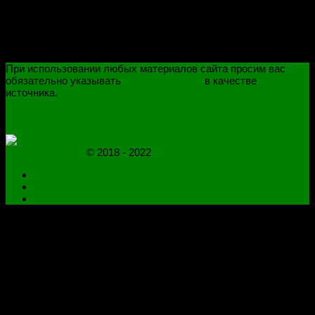
При использовании любых материалов сайта просим вас
обязательно указывать
novoselovvlad.ru
в качестве
источника.
ПОЛИТИКА КОНФИДЕНЦИАЛЬНОСТИ
ОГРАНИЧЕНИЕ ОТВЕТСТВЕННОСТИ
novoselovvlad.ru
© 2018 - 2022