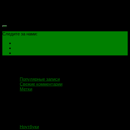
Частоты не стал убавлять, на основе тестирования.
Видеочип разогревается до 73
под ХОРОШЕЙ терморезинкой, на частотах 750Mhz в
Furmark. Под...
Следите за нами:
Популярные записи
Свежие комментарии
Метки
Ноутбуки