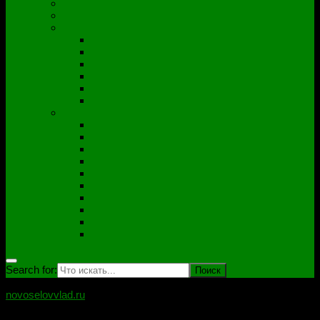
Полезные утилиты
Софт
Дампы
ACER
ASUS
DNS
Lenovo
HP\Compaq
Samsung
Схемы
Схемы Compal
ASUS
Clevo
Foxconn
Inventek
Quanta
Pegatron
Samsung
Wistron
Другие
Search for:
novoselovvlad.ru
Блог мастерской Новоселова Владислава