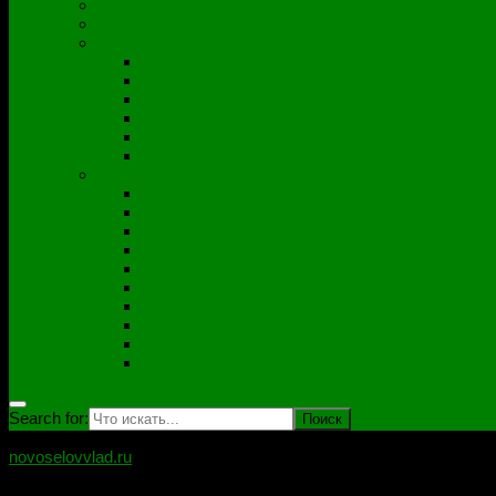
Полезные утилиты
Софт
Дампы
ACER
ASUS
DNS
Lenovo
HP\Compaq
Samsung
Схемы
Схемы Compal
ASUS
Clevo
Foxconn
Inventek
Quanta
Pegatron
Samsung
Wistron
Другие
Search for:
novoselovvlad.ru
Блог мастерской Новоселова Владислава