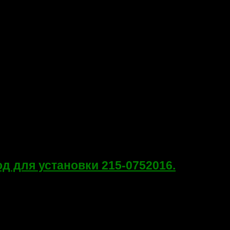
Мод для установки 215-0752016.
a lx89). Включается без изображения. Неисправен северный мос
омпьютеров AMD 215-0752016. Естественно,...