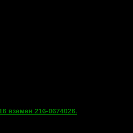
16 взамен 216-0674026.
нфигурации: AMD Turion X2 Ultra ZM-80 ATI 216-0707009