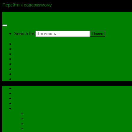
Перейти к содержимому
novoselovvlad.ru
Search for:
Главная
Контакты
Стоимость услуг и Оплата
Отзывы
Ноутбуки
Дампы
Софт
Схемы
Главная
Контакты
Стоимость услуг и Оплата
Отзывы
Все рубрики
Железо
Ноутбуки
Разное
Распиновки разъемов