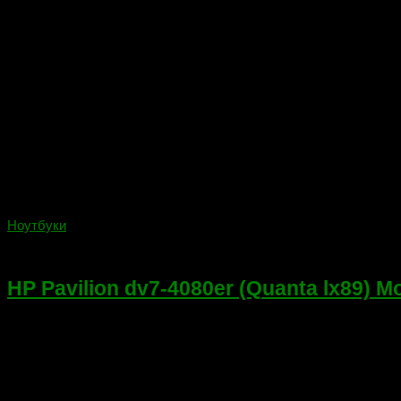
Ноутбуки
24.02.2021
HP Pavilion dv7-4080er (Quanta lx89) 
Привет! Был в ремонте ноутбук HP Pavilion dv7-4080er (Quant
более доступный аналог предназначенный для стационарных к