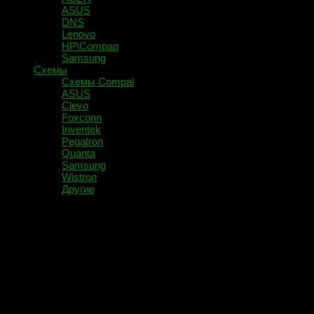
ASUS
DNS
Lenovo
HP\Compaq
Samsung
Схемы
Схемы Compal
ASUS
Clevo
Foxconn
Inventek
Pegatron
Quanta
Samsung
Wistron
Другие
Помечено:
215-0752016