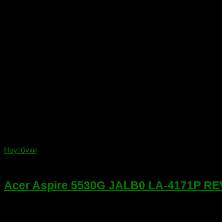
Ноутбуки
17.01.2018
Acer Aspire 5530G JALB0 LA-4171P REV
Acer Aspire 5530G JALB0 LA-4171P REV:2.0 Модификация для ус
(дискретный видеочип на отдельной плате) AMD 216-067402