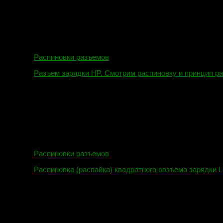
Распиновки разъемов
Разъем зарядки HP. Смотрим распиновку и принцип р
12.04.2018
Распиновки разъемов
Распиновка (распайка) квадратного разъема зарядки L
16.02.2018