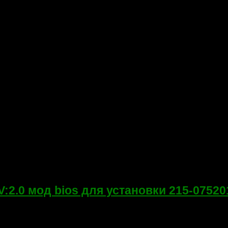
:2.0 мод bios для установки 215-07520
тановки 215-0752016 взамен 216-0674026. Протестирована на ко
6 AMD 218S7EBLA12FG ENE KB926QF C0...