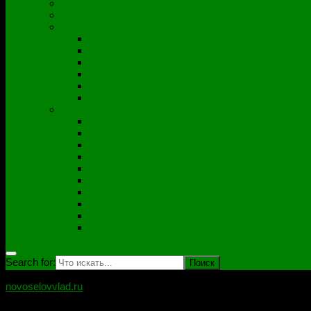
Полезные утилиты
Софт
Дампы
ACER
ASUS
DNS
Lenovo
HP\Compaq
Samsung
Схемы
Схемы Compal
ASUS
Clevo
Foxconn
Inventek
Quanta
Pegatron
Samsung
Wistron
Другие
Search for:
novoselovvlad.ru
Блог мастерской Новоселова Владислава