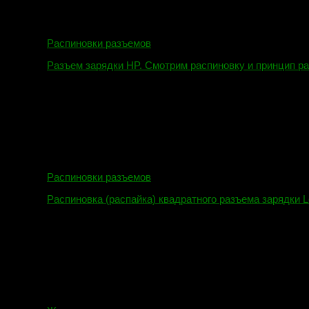
Распиновки разъемов
Разъем зарядки HP. Смотрим распиновку и принцип р
12.04.2018
Распиновки разъемов
Распиновка (распайка) квадратного разъема зарядки L
16.02.2018