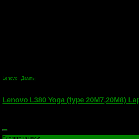
Lenovo
/
Дампы
08.12.2020
Lenovo L380 Yoga (type 20M7,20M8) L
Lenovo L380 Yoga (type 20M7,20M8) Laptops (ThinkPad) — Typ
программатора, с чистым регионом и активным профилем...
Следите за нами: