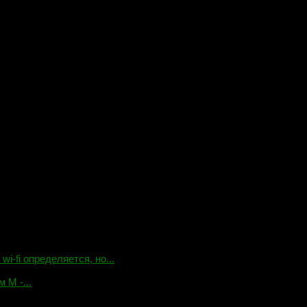
-fi определяется, но...
 М -...