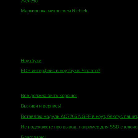
Железо
Маркировка микросхем Richtek.
01.01.2018
Ноутбуки
EDP интерфейс в ноутбуке. Что это?
10.10.2018
И.Н. сообщил:
Всё должно быть хорошо!
Маэстро сообщил:
Выживи и вернись!
Михаил сообщил:
Вставляю модуль AC7265 NGFF в ноут, блютус пашет, wi
Евгений сообщил:
Не подскажете про вывод, например для SSD c ключом
Андрей сообщил:
Благодарю!