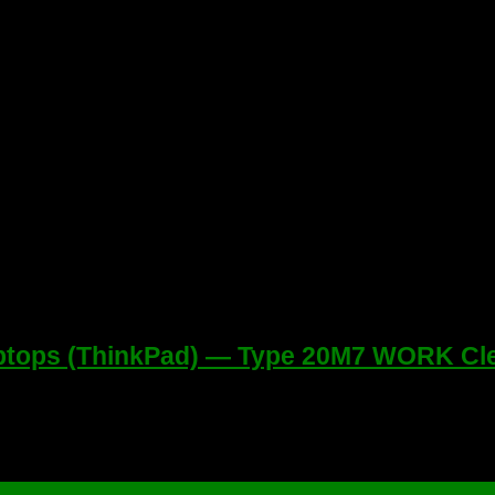
aptops (ThinkPad) — Type 20M7 WORK C
e 20M7 Clear ME Dump BIOS. Wistron LKL-1 MB 17821-1N Winbond 