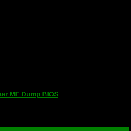
lear ME Dump BIOS
25Q128 BootGuard Profile 4 FVE Проверенный дамп для