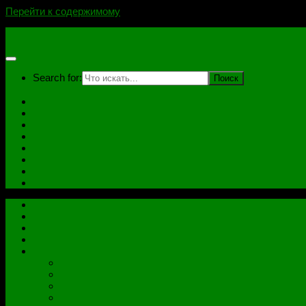
Перейти к содержимому
novoselovvlad.ru
Search for:
Главная
Контакты
Стоимость услуг и Оплата
Отзывы
Ноутбуки
Дампы
Софт
Схемы
Главная
Контакты
Стоимость услуг и Оплата
Отзывы
Все рубрики
Железо
Ноутбуки
Разное
Распиновки разъемов