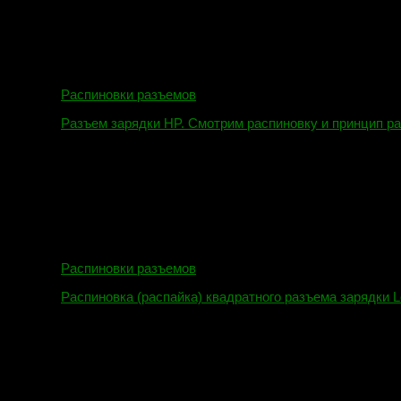
Распиновки разъемов
Разъем зарядки HP. Смотрим распиновку и принцип р
12.04.2018
Распиновки разъемов
Распиновка (распайка) квадратного разъема зарядки L
16.02.2018