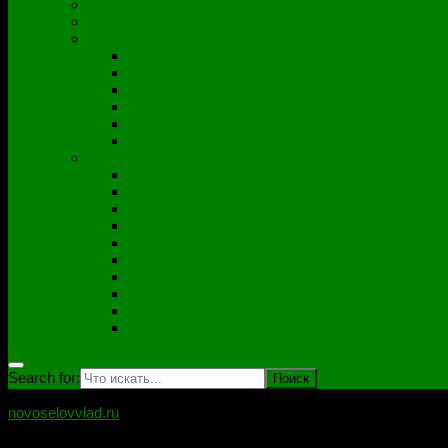
Полезные утилиты
Софт
Дампы
ACER
ASUS
DNS
Lenovo
HP\Compaq
Samsung
Схемы
Схемы Compal
ASUS
Clevo
Foxconn
Inventek
Quanta
Pegatron
Samsung
Wistron
Другие
Search for:
novoselovvlad.ru
Блог мастерской Новоселова Владислава