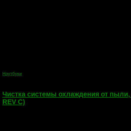
Ноутбуки
10.01.2018
Чистка системы охлаждения от пыли, 
REV C)
Добрый день! Сегодня я детально описываю чистку системы охлажд
y009ur, 17-e014sr, HP 17-e109sr, 17-e049wm, 17-e110sr, 17-e026s
машина — HP Pavilion 17-e000er. Платформа: Quanta R75 (DA