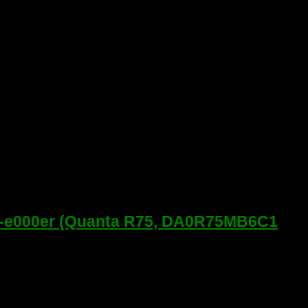
7-e000er (Quanta R75, DA0R75MB6C1
, 17-e106sr, 17-e011sr, 17-e142er, 17-e017sr, 17-e040sr, 17-
0dx и другие в этом корпусе. В моем случае на чистку пришла