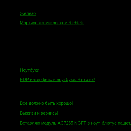
Железо
Маркировка микросхем Richtek.
01.01.2018
Ноутбуки
EDP интерфейс в ноутбуке. Что это?
10.10.2018
И.Н. сообщил:
Всё должно быть хорошо!
Маэстро сообщил:
Выживи и вернись!
Михаил сообщил:
Вставляю модуль AC7265 NGFF в ноут, блютус пашет, wi
Евгений сообщил: