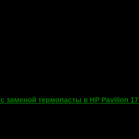
с заменой термопасты в HP Pavilion 1
ения ноутбука HP Pavilion 17-e000er, он же 17-e024nr, 17-e142er
r, 17-e142sr, 17-e012sr, 17-e016sr, 17-e000sr, 17-e123cl, 17-e02
0R75MB6C1...