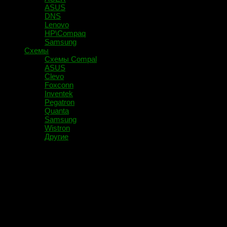
ASUS
DNS
Lenovo
HP\Compaq
Samsung
Схемы
Схемы Compal
ASUS
Clevo
Foxconn
Inventek
Pegatron
Quanta
Samsung
Wistron
Другие
Помечено:
17-e000sr