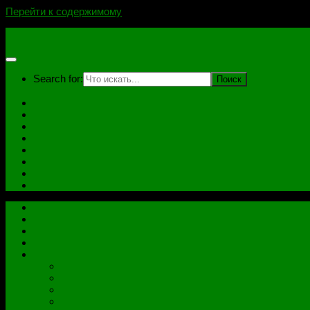
Перейти к содержимому
novoselovvlad.ru
Search for:
Главная
Контакты
Стоимость услуг и Оплата
Отзывы
Ноутбуки
Дампы
Софт
Схемы
Главная
Контакты
Стоимость услуг и Оплата
Отзывы
Все рубрики
Железо
Ноутбуки
Разное
Распиновки разъемов