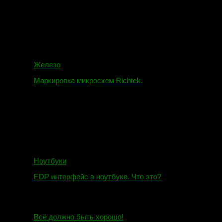
16.02.2018
Железо
Маркировка микросхем Richtek.
01.01.2018
Ноутбуки
EDP интерфейс в ноутбуке. Что это?
10.10.2018
И.Н. сообщил:
Всё должно быть хорошо!