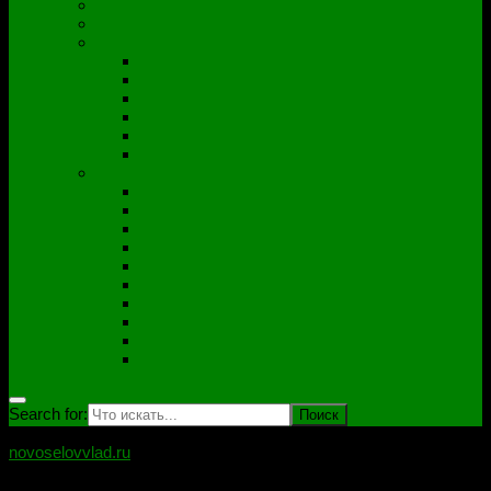
Полезные утилиты
Софт
Дампы
ACER
ASUS
DNS
Lenovo
HP\Compaq
Samsung
Схемы
Схемы Compal
ASUS
Clevo
Foxconn
Inventek
Quanta
Pegatron
Samsung
Wistron
Другие
Search for:
novoselovvlad.ru
Блог мастерской Новоселова Владислава