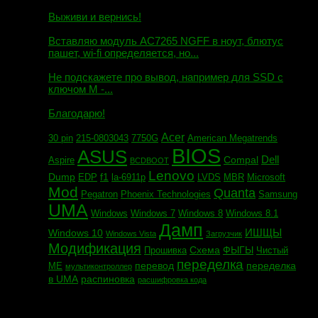
Маэстро сообщил:
Выживи и вернись!
Михаил сообщил:
Вставляю модуль AC7265 NGFF в ноут, блютус
пашет, wi-fi определяется, но...
Евгений сообщил:
Не подскажете про вывод, например для SSD c
ключом М -...
Андрей сообщил:
Благодарю!
Acer
30 pin
215-0803043
7750G
American Megatrends
BIOS
ASUS
Dell
Compal
Aspire
BCDBOOT
Lenovo
Dump
f1
EDP
la-6911p
LVDS
MBR
Microsoft
Mod
Quanta
Pegatron
Phoenix Technologies
Samsung
UMA
Windows
Windows 7
Windows 8
Windows 8.1
Дамп
ИШЩЫ
Windows 10
Windows Vista
Загрузчик
Модификация
Схема
ФЫГЫ
Прошивка
Чистый
переделка
перевод
переделка
МЕ
мультиконтроллер
в UMA
распиновка
расшифровка кода