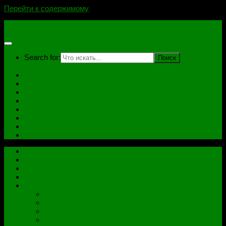
Перейти к содержимому
novoselovvlad.ru
Search for:
Главная
Контакты
Стоимость услуг и Оплата
Отзывы
Ноутбуки
Дампы
Софт
Схемы
Главная
Контакты
Стоимость услуг и Оплата
Отзывы
Все рубрики
Железо
Ноутбуки
Разное
Распиновки разъемов