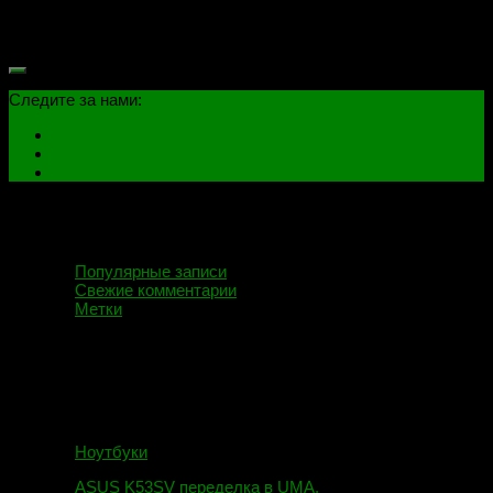
зависимости от материала, температуры эксплуатации,
прочности и герметичности...
Следите за нами:
Популярные записи
Свежие комментарии
Метки
Ноутбуки
ASUS K53SV переделка в UMA.