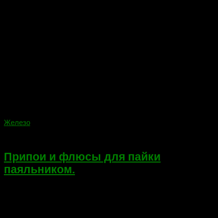
Железо
09.03.2018
Припои и флюсы для пайки
паяльником.
При пайке паяльником применяют различные припои. А для
равномерного растекания припоя по поверхности и снятия
пленки окислов со спаиваемых поверхностей используют
соответствующие обрабатываемым металлам флюсы. В