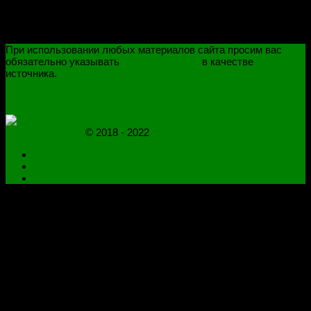
При использовании любых материалов сайта просим вас
обязательно указывать
novoselovvlad.ru
в качестве
источника.
ПОЛИТИКА КОНФИДЕНЦИАЛЬНОСТИ
ОГРАНИЧЕНИЕ ОТВЕТСТВЕННОСТИ
novoselovvlad.ru
© 2018 - 2022