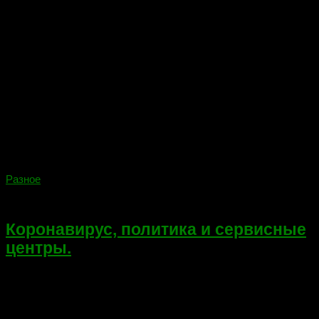
Разное
12.04.2020
Коронавирус, политика и сервисные
центры.
Всем привет! Еще одна статья про коронавирус… Возможно
эта статья утонет среди тонн других подобных статей и
обсуждений в мировом хаосе. Возможно вызовет осуждение,
возможно понимание. Но я не мог оставить эту тему без...