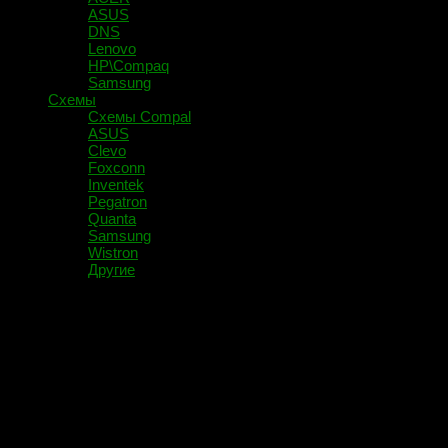
ASUS
DNS
Lenovo
HP\Compaq
Samsung
Схемы
Схемы Compal
ASUS
Clevo
Foxconn
Inventek
Pegatron
Quanta
Samsung
Wistron
Другие
Помечено:
самоизоляция