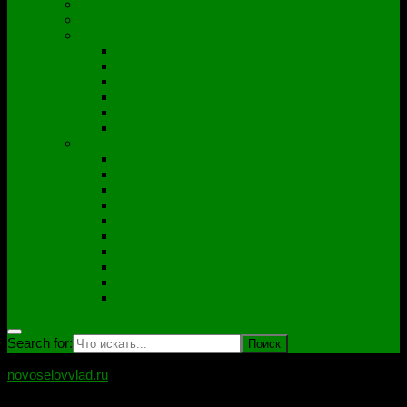
Полезные утилиты
Софт
Дампы
ACER
ASUS
DNS
Lenovo
HP\Compaq
Samsung
Схемы
Схемы Compal
ASUS
Clevo
Foxconn
Inventek
Quanta
Pegatron
Samsung
Wistron
Другие
Search for:
novoselovvlad.ru
Блог мастерской Новоселова Владислава