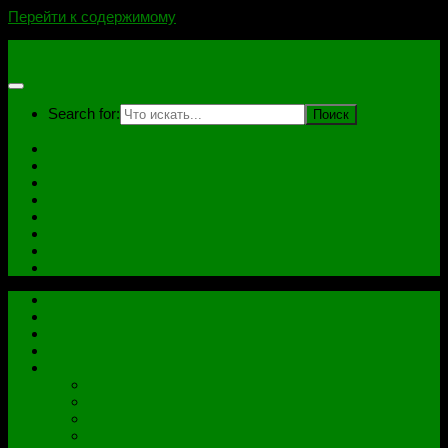
Перейти к содержимому
novoselovvlad.ru
Search for:
Главная
Контакты
Стоимость услуг и Оплата
Отзывы
Ноутбуки
Дампы
Софт
Схемы
Главная
Контакты
Стоимость услуг и Оплата
Отзывы
Все рубрики
Железо
Ноутбуки
Разное
Распиновки разъемов