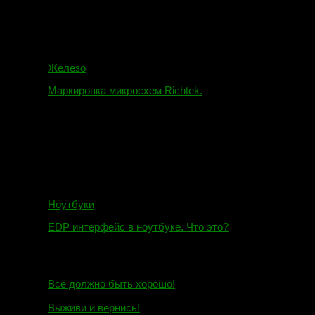
Железо
Маркировка микросхем Richtek.
01.01.2018
Ноутбуки
EDP интерфейс в ноутбуке. Что это?
10.10.2018
И.Н. сообщил:
Всё должно быть хорошо!
Маэстро сообщил:
Выживи и вернись!