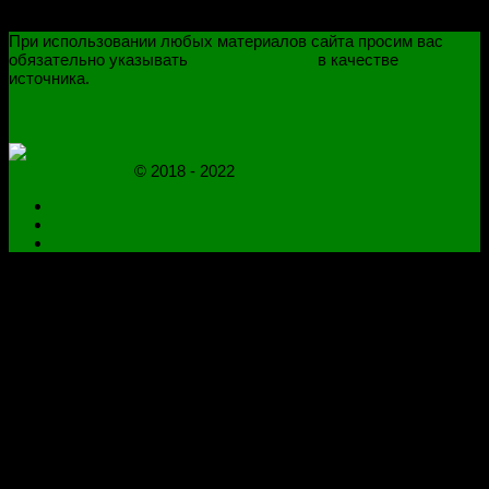
При использовании любых материалов сайта просим вас
обязательно указывать
novoselovvlad.ru
в качестве
источника.
ПОЛИТИКА КОНФИДЕНЦИАЛЬНОСТИ
ОГРАНИЧЕНИЕ ОТВЕТСТВЕННОСТИ
novoselovvlad.ru
© 2018 - 2022