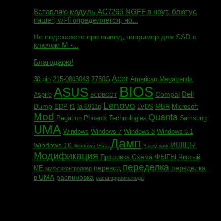
Михаил сообщил:
Вставляю модуль AC7265 NGFF в ноут, блютус
пашет, wi-fi определяется, но...
Евгений сообщил:
Не подскажете про вывод, например для SSD c
ключом М -...
Андрей сообщил:
Благодарю!
Acer
30 pin
215-0803043
7750G
American Megatrends
BIOS
ASUS
Dell
Compal
Aspire
BCDBOOT
Lenovo
Dump
f1
EDP
la-6911p
LVDS
MBR
Microsoft
Mod
Quanta
Pegatron
Phoenix Technologies
Samsung
UMA
Windows
Windows 7
Windows 8
Windows 8.1
Дамп
ИШЩЫ
Windows 10
Windows Vista
Загрузчик
Модификация
Схема
ФЫГЫ
Прошивка
Чистый
переделка
перевод
переделка
МЕ
мультиконтроллер
в UMA
распиновка
расшифровка кода