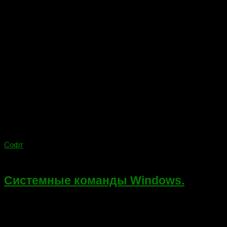
Софт
11.03.2018
Системные команды Windows.
Приветствую! В своей работе очень часто приходится иметь
дело с аппаратно или программно неисправными
компьютерами. Когда недоступно подключения мыши или