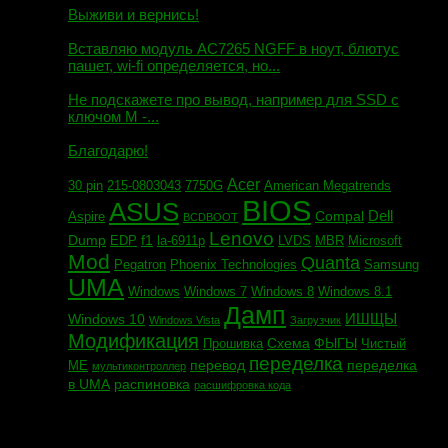
Выживи и вернись!
Михаил сообщил:
Вставляю модуль AC7265 NGFF в ноут, блютус
пашет, wi-fi определяется, но...
Евгений сообщил:
Не подскажете про вывод, например для SSD c
ключом М -...
Андрей сообщил:
Благодарю!
Acer
30 pin
215-0803043
7750G
American Megatrends
BIOS
ASUS
Dell
Compal
Aspire
BCDBOOT
Lenovo
Dump
f1
EDP
la-6911p
LVDS
MBR
Microsoft
Mod
Quanta
Pegatron
Phoenix Technologies
Samsung
UMA
Windows
Windows 7
Windows 8
Windows 8.1
Дамп
ИШЩЫ
Windows 10
Windows Vista
Загрузчик
Модификация
Схема
ФЫГЫ
Прошивка
Чистый
переделка
перевод
переделка
МЕ
мультиконтроллер
в UMA
распиновка
расшифровка кода