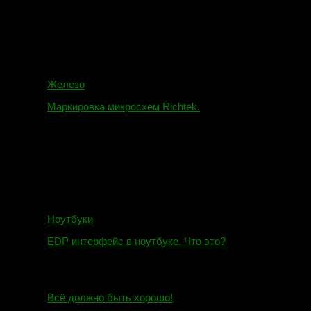
Железо
Маркировка микросхем Richtek.
01.01.2018
Ноутбуки
EDP интерфейс в ноутбуке. Что это?
10.10.2018
И.Н. сообщил:
Всё должно быть хорошо!
Маэстро сообщил: