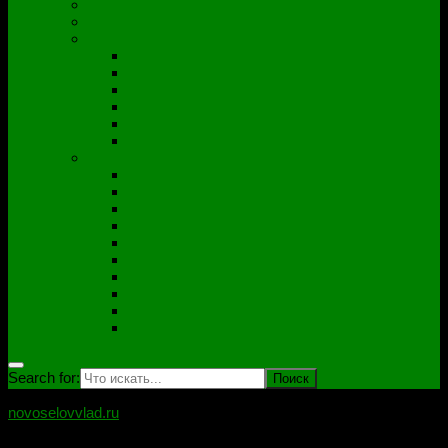
Полезные утилиты
Софт
Дампы
ACER
ASUS
DNS
Lenovo
HP\Compaq
Samsung
Схемы
Схемы Compal
ASUS
Clevo
Foxconn
Inventek
Quanta
Pegatron
Samsung
Wistron
Другие
Search for:
novoselovvlad.ru
Блог мастерской Новоселова Владислава