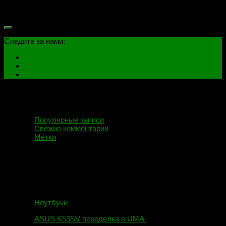
имеются программные проблемы с запуском операционной
системы. Будь это сбой запуска explorer.exe или имеется...
Следите за нами:
Популярные записи
Свежие комментарии
Метки
Ноутбуки
ASUS K53SV переделка в UMA.