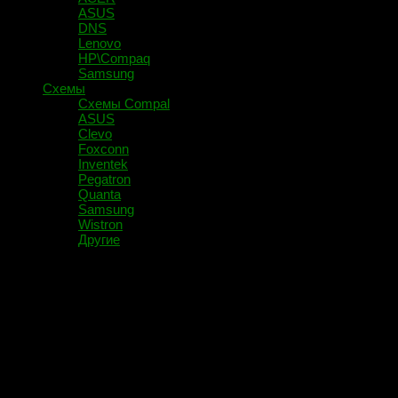
ASUS
DNS
Lenovo
HP\Compaq
Samsung
Схемы
Схемы Compal
ASUS
Clevo
Foxconn
Inventek
Pegatron
Quanta
Samsung
Wistron
Другие
Помечено:
Командная
строка