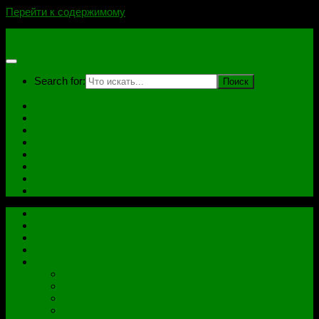
Перейти к содержимому
novoselovvlad.ru
Search for:
Главная
Контакты
Стоимость услуг и Оплата
Отзывы
Ноутбуки
Дампы
Софт
Схемы
Главная
Контакты
Стоимость услуг и Оплата
Отзывы
Все рубрики
Железо
Ноутбуки
Разное
Распиновки разъемов