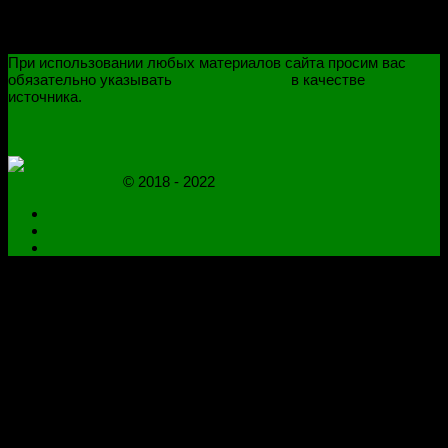
При использовании любых материалов сайта просим вас
обязательно указывать
novoselovvlad.ru
в качестве
источника.
ПОЛИТИКА КОНФИДЕНЦИАЛЬНОСТИ
ОГРАНИЧЕНИЕ ОТВЕТСТВЕННОСТИ
novoselovvlad.ru
© 2018 - 2022