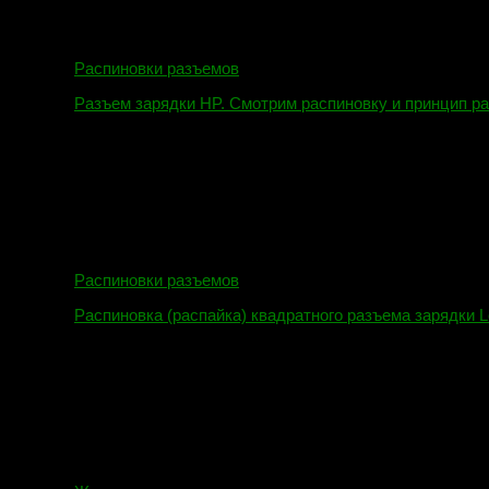
Распиновки разъемов
Разъем зарядки HP. Смотрим распиновку и принцип р
12.04.2018
Распиновки разъемов
Распиновка (распайка) квадратного разъема зарядки L
16.02.2018