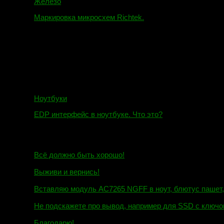
Железо
Маркировка микросхем Richtek.
01.01.2018
Ноутбуки
EDP интерфейс в ноутбуке. Что это?
10.10.2018
И.Н. сообщил:
Всё должно быть хорошо!
Маэстро сообщил:
Выживи и вернись!
Михаил сообщил:
Вставляю модуль AC7265 NGFF в ноут, блютус пашет, wi
Евгений сообщил:
Не подскажете про вывод, например для SSD c ключом
Андрей сообщил:
Благодарю!