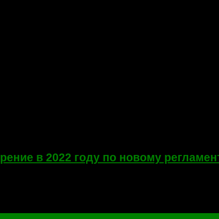
рение в 2022 году по новому регламен
о случаю получения водительского удостоверения! Кому-то этот 