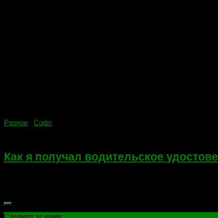
Разное
/
Софт
15.02.2022
Как я получал водительское удостове
Всем привет! Сегодня не тематическая запись в моем блоге. П
проделать путь длинною в год! Да!… Обучение — теория...
Следите за нами: