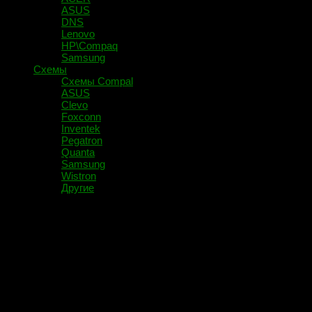
ASUS
DNS
Lenovo
HP\Compaq
Samsung
Схемы
Схемы Compal
ASUS
Clevo
Foxconn
Inventek
Pegatron
Quanta
Samsung
Wistron
Другие
Помечено:
Инструктор Янбае