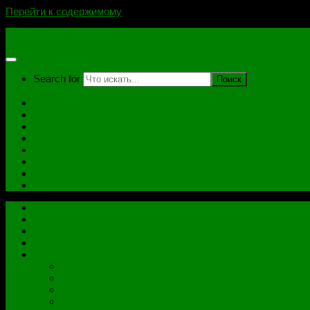
Перейти к содержимому
novoselovvlad.ru
Search for:
Главная
Контакты
Стоимость услуг и Оплата
Отзывы
Ноутбуки
Дампы
Софт
Схемы
Главная
Контакты
Стоимость услуг и Оплата
Отзывы
Все рубрики
Железо
Ноутбуки
Разное
Распиновки разъемов