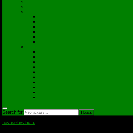
Полезные утилиты
Софт
Дампы
ACER
ASUS
DNS
Lenovo
HP\Compaq
Samsung
Схемы
Схемы Compal
ASUS
Clevo
Foxconn
Inventek
Quanta
Pegatron
Samsung
Wistron
Другие
Search for:
novoselovvlad.ru
Блог мастерской Новоселова Владислава