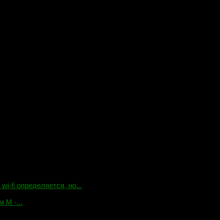
-fi определяется, но...
 М -...