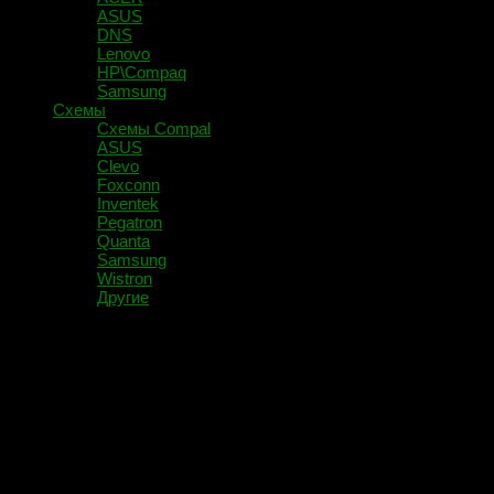
ASUS
DNS
Lenovo
HP\Compaq
Samsung
Схемы
Схемы Compal
ASUS
Clevo
Foxconn
Inventek
Pegatron
Quanta
Samsung
Wistron
Другие
Помечено:
зарядное устройс