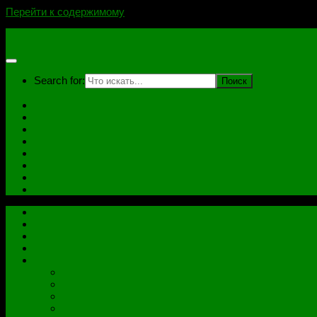
Перейти к содержимому
novoselovvlad.ru
Search for:
Главная
Контакты
Стоимость услуг и Оплата
Отзывы
Ноутбуки
Дампы
Софт
Схемы
Главная
Контакты
Стоимость услуг и Оплата
Отзывы
Все рубрики
Железо
Ноутбуки
Разное
Распиновки разъемов