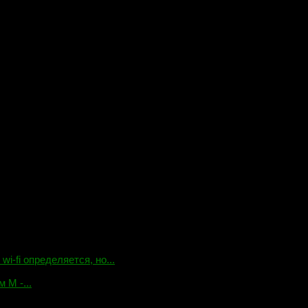
-fi определяется, но...
 М -...