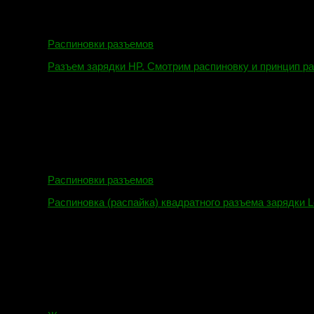
Распиновки разъемов
Разъем зарядки HP. Смотрим распиновку и принцип р
12.04.2018
Распиновки разъемов
Распиновка (распайка) квадратного разъема зарядки L
16.02.2018