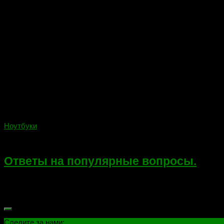
Ноутбуки
31.03.2018
Ответы на популярные вопросы.
Ответы на популярные вопросы или что спрашивают в сервисн
только навыки ремонта, но и ответов на самые каверзные вопро
Следите за нами: