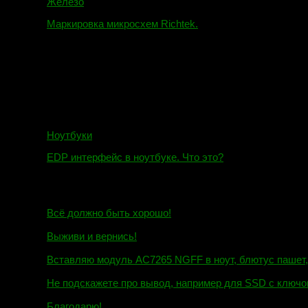
Железо
Маркировка микросхем Richtek.
01.01.2018
Ноутбуки
EDP интерфейс в ноутбуке. Что это?
10.10.2018
И.Н. сообщил:
Всё должно быть хорошо!
Маэстро сообщил:
Выживи и вернись!
Михаил сообщил:
Вставляю модуль AC7265 NGFF в ноут, блютус пашет, wi
Евгений сообщил:
Не подскажете про вывод, например для SSD c ключом
Андрей сообщил:
Благодарю!