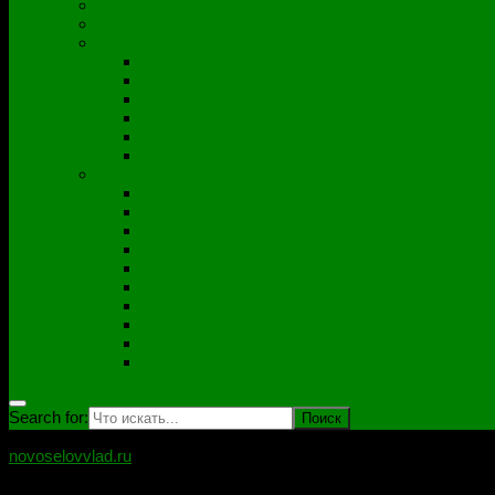
Полезные утилиты
Софт
Дампы
ACER
ASUS
DNS
Lenovo
HP\Compaq
Samsung
Схемы
Схемы Compal
ASUS
Clevo
Foxconn
Inventek
Quanta
Pegatron
Samsung
Wistron
Другие
Search for:
novoselovvlad.ru
Блог мастерской Новоселова Владислава