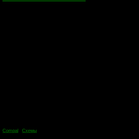
BoardView для ноутбука: ASUS N53SV Если ссылка не
работает сообщите в комментариях ниже, заранее спасибо.
Compal
/
Схемы