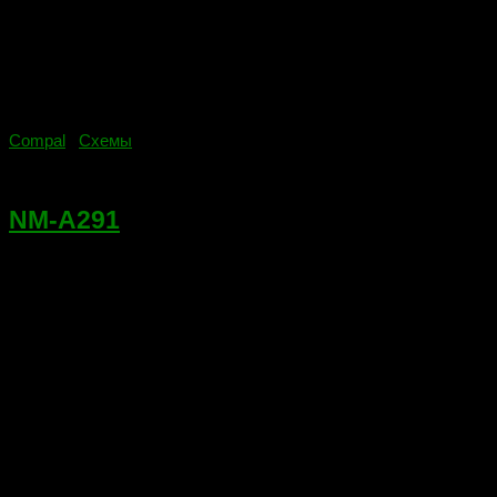
Compal
/
Схемы
31.07.2018
NM-A291
Ноутбук: Lenovo IdeaPad Z50-75. Платформа: NM-A291 REV :
0.1. Состав платы: CPU-AMD AM7300ECH44JA FCH-AMD
218-0844012 GPU-AMD 216-0858040 ITE IT8586E (с надписью
lenovo, при замене необходима прошивка) CX20752
25B64BSIG Если ссылка не работает сообщите в...