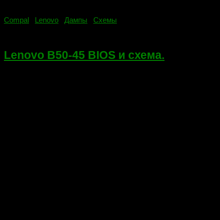
Compal
/
Lenovo
/
Дампы
/
Схемы
11.09.2018
Lenovo B50-45 BIOS и схема.
Lenovo B50-45 (LA-B291P)Compal ZAWBA/ZAWBB LA-
B291PСерийный номер Windows по адресу 725000 по 725030
в явном виде. Проверенная нарезка с официального сайта,
для прошивки на программаторе.