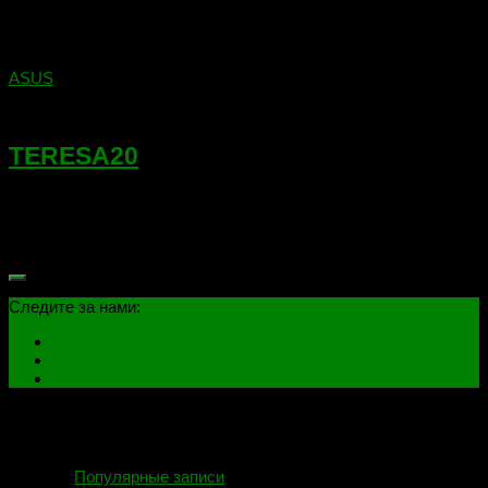
ASUS
03.04.2018
TERESA20
Ноутбук: Toshiba L40.Платформа: ASUS TERESA20 REV2.0.
Состав платы: Intel MeromCRESTLINE 965GMICH8-
MITE8511E-BXARTL8100CLALC660
Следите за нами:
Популярные записи