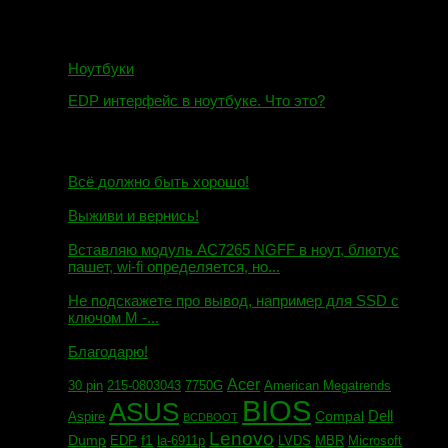
Ноутбуки
EDP интерфейс в ноутбуке. Что это?
10.10.2018
И.Н. сообщил:
Всё должно быть хорошо!
Маэстро сообщил:
Выживи и вернись!
Михаил сообщил:
Вставляю модуль AC7265 NGFF в ноут, блютус
пашет, wi-fi определяется, но...
Евгений сообщил:
Не подскажете про вывод, например для SSD c
ключом М -...
Андрей сообщил:
Благодарю!
Acer
30 pin
215-0803043
7750G
American Megatrends
BIOS
ASUS
Dell
Compal
Aspire
BCDBOOT
Lenovo
Dump
f1
EDP
la-6911p
LVDS
MBR
Microsoft