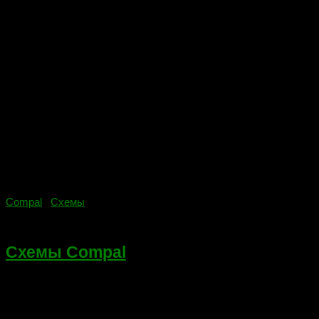
Compal
/
Схемы
16.07.2020
Схемы Compal
Здесь я буду постить ссылки на схемы Compal. Список будет
наполнятся по мере загрузки схем на хостинг и наличия моего
личного времени. Для быстрого поиска нужной схемы,
нажмите сочетание клавиш Ctrl+F. В появившемся поле...