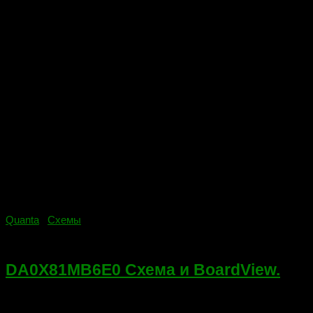
Quanta
/
Схемы
22.06.2018
DA0X81MB6E0 Схема и BoardView.
Схема и BoardView для DA0X81MB6E0 REV:E HP PROBOOK
440 G4 25B128CSIG NPCE586HA0MX Если ссылка не