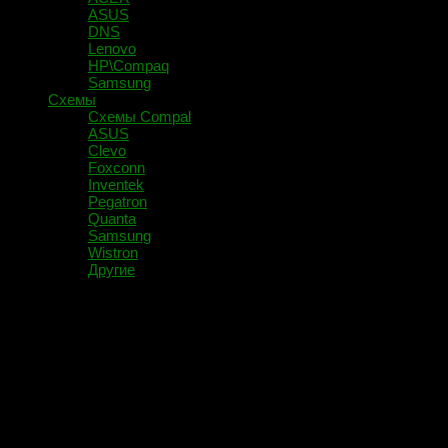
ASUS
DNS
Lenovo
HP\Compaq
Samsung
Схемы
Схемы Compal
ASUS
Clevo
Foxconn
Inventek
Pegatron
Quanta
Samsung
Wistron
Другие
Рубрика:
Схемы
Рубрика создана для размещения схем.