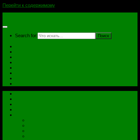
Перейти к содержимому
novoselovvlad.ru
Search for:
Главная
Контакты
Стоимость услуг и Оплата
Отзывы
Ноутбуки
Дампы
Софт
Схемы
Главная
Контакты
Стоимость услуг и Оплата
Отзывы
Все рубрики
Железо
Ноутбуки
Разное
Распиновки разъемов