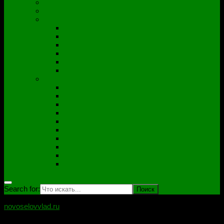
Полезные утилиты
Софт
Дампы
ACER
ASUS
DNS
Lenovo
HP\Compaq
Samsung
Схемы
Схемы Compal
ASUS
Clevo
Foxconn
Inventek
Quanta
Pegatron
Samsung
Wistron
Другие
Search for:
novoselovvlad.ru
Блог мастерской Новоселова Владислава