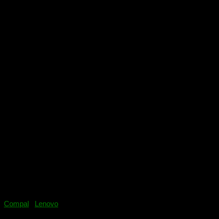
работает сообщите в комментариях ниже, заранее спасибо.
Скачать DA0X81MB6E0.pdf Скачать BoardView
DA0X81MB6E0 (BRD).zip
Compal
/
Lenovo