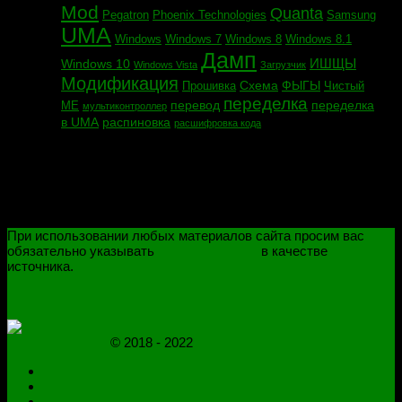
Mod
Quanta
Pegatron
Phoenix Technologies
Samsung
UMA
Windows
Windows 7
Windows 8
Windows 8.1
Дамп
ИШЩЫ
Windows 10
Windows Vista
Загрузчик
Модификация
Схема
ФЫГЫ
Прошивка
Чистый
переделка
перевод
переделка
МЕ
мультиконтроллер
в UMA
распиновка
расшифровка кода
При использовании любых материалов сайта просим вас
обязательно указывать
novoselovvlad.ru
в качестве
источника.
ПОЛИТИКА КОНФИДЕНЦИАЛЬНОСТИ
ОГРАНИЧЕНИЕ ОТВЕТСТВЕННОСТИ
novoselovvlad.ru
© 2018 - 2022