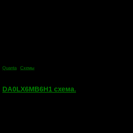
Quanta
/
Схемы
09.07.2018
DA0LX6MB6H1 схема.
Маркировка на плате DA0LX6MB6H1 REV:H Winbond
25Q32BVSSIG ENE kb3926 Если ссылка не работает
сообщите в комментариях ниже, заранее спасибо. Скачать
Quanta lx6.pdf