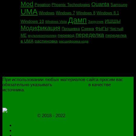
Mod
Quanta
Pegatron
Phoenix Technologies
Samsung
UMA
Windows
Windows 7
Windows 8
Windows 8.1
Дамп
ИШЩЫ
Windows 10
Windows Vista
Загрузчик
Модификация
Схема
ФЫГЫ
Прошивка
Чистый
переделка
перевод
переделка
МЕ
мультиконтроллер
в UMA
распиновка
расшифровка кода
При использовании любых материалов сайта просим вас
обязательно указывать
novoselovvlad.ru
в качестве
источника.
ПОЛИТИКА КОНФИДЕНЦИАЛЬНОСТИ
ОГРАНИЧЕНИЕ ОТВЕТСТВЕННОСТИ
novoselovvlad.ru
© 2018 - 2022