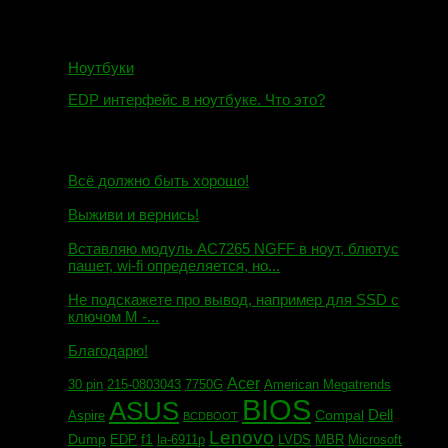
Ноутбуки
EDP интерфейс в ноутбуке. Что это?
10.10.2018
И.Н. сообщил:
Всё должно быть хорошо!
Маэстро сообщил:
Выживи и вернись!
Михаил сообщил:
Вставляю модуль AC7265 NGFF в ноут, блютус
пашет, wi-fi определяется, но...
Евгений сообщил:
Не подскажете про вывод, например для SSD c
ключом М -...
Андрей сообщил:
Благодарю!
Acer
30 pin
215-0803043
7750G
American Megatrends
BIOS
ASUS
Dell
Compal
Aspire
BCDBOOT
Lenovo
Dump
f1
EDP
la-6911p
LVDS
MBR
Microsoft