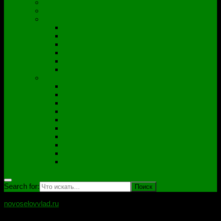
Полезные утилиты
Софт
Дампы
ACER
ASUS
DNS
Lenovo
HP\Compaq
Samsung
Схемы
Схемы Compal
ASUS
Clevo
Foxconn
Inventek
Quanta
Pegatron
Samsung
Wistron
Другие
Search for:
novoselovvlad.ru
Блог мастерской Новоселова Владислава