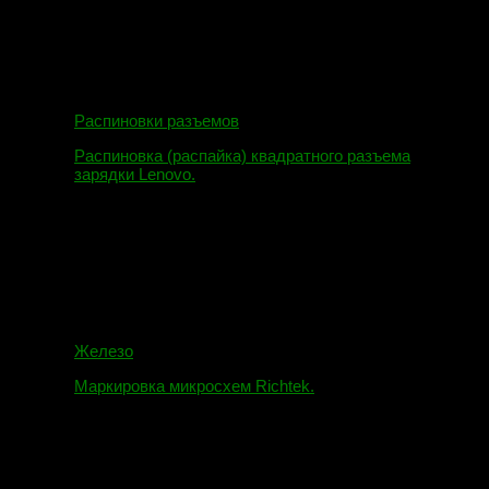
Распиновки разъемов
Распиновка (распайка) квадратного разъема
зарядки Lenovo.
16.02.2018
Железо
Маркировка микросхем Richtek.
01.01.2018