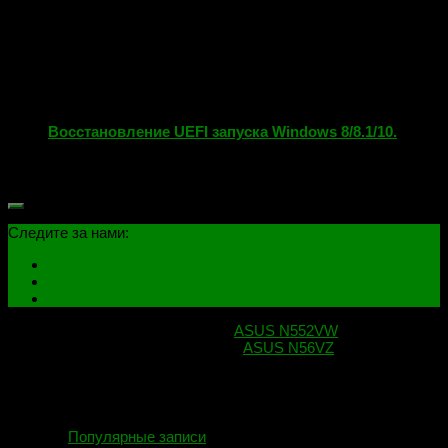
Восстановление UEFI запуска Windows 8/8.1/10.
05.01.2018
Следите за нами:
Следующая публикация
ASUS N552VW
Предыдущая публикация
ASUS N56VZ
Популярные записи