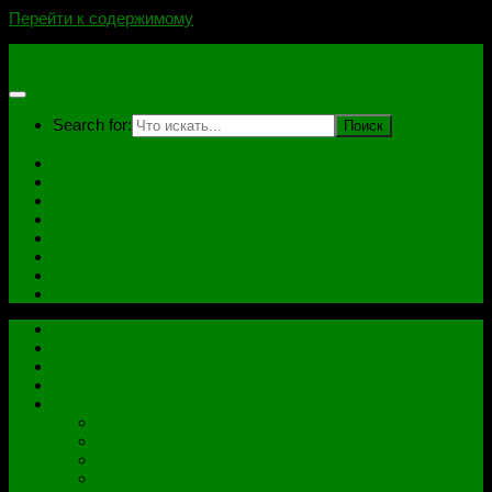
Перейти к содержимому
novoselovvlad.ru
Search for:
Главная
Контакты
Стоимость услуг и Оплата
Отзывы
Ноутбуки
Дампы
Софт
Схемы
Главная
Контакты
Стоимость услуг и Оплата
Отзывы
Все рубрики
Железо
Ноутбуки
Разное
Распиновки разъемов