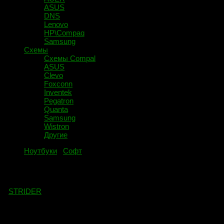
ASUS
DNS
Lenovo
HP\Compaq
Samsung
Схемы
Схемы Compal
ASUS
Clevo
Foxconn
Inventek
Pegatron
Quanta
Samsung
Wistron
Другие
Ноутбуки
/
Софт
Маркировка видеочипов и их DevID.
-
STRIDER
· Опубликовано
08.01.2019
· Обновлено
09.12.2020
Приветствую опытных и начинающих мастеров! Сегодня я
попытался собрать список ходовых DevID видеочипов и