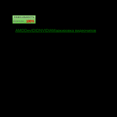
216-0752003 — 9713
215-0752003 — 9714
215-0752016 — 9715
Метки:
AMD
DevID
ID
NVIDIA
Маркировка видеочипов
Вам может также понравиться...