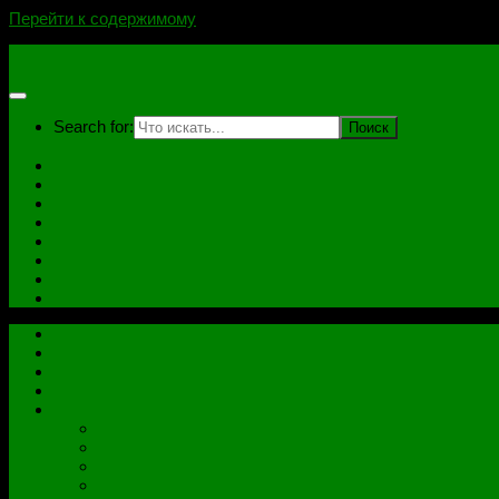
Перейти к содержимому
novoselovvlad.ru
Search for:
Главная
Контакты
Стоимость услуг и Оплата
Отзывы
Ноутбуки
Дампы
Софт
Схемы
Главная
Контакты
Стоимость услуг и Оплата
Отзывы
Все рубрики
Железо
Ноутбуки
Разное
Распиновки разъемов