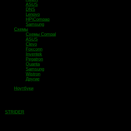
ASUS
DNS
Lenovo
HP\Compaq
Samsung
Схемы
Схемы Compal
ASUS
Clevo
Foxconn
Inventek
Pegatron
Quanta
Samsung
Wistron
Другие
Ноутбуки
Ответы на популярные вопросы.
-
STRIDER
· Опубликовано
31.03.2018
· Обновлено
01.04.2018
Содержание статьи