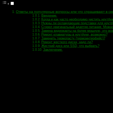
Ответы на популярные вопросы или что спрашивают в се
Введение.
Когда и как часто необходимо чистить ноутбу
Нужны ли охлаждающие подставки для ноутб
Сгорел оригинальный адаптер питания. Можно 
Замена видеокарты на более мощную, это воз
Ремонт клавиатуры в ноутбуке, возможно?
Заменить термопасту (термоинтерфейс)?
Ремонт жесткого диска, надо ли?
Жесткий диск или SSD, что выбрать?
Заключение.
Ответы на популярные вопросы или ч