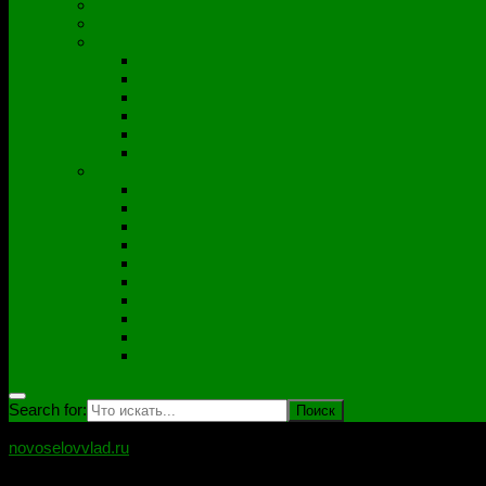
Полезные утилиты
Софт
Дампы
ACER
ASUS
DNS
Lenovo
HP\Compaq
Samsung
Схемы
Схемы Compal
ASUS
Clevo
Foxconn
Inventek
Quanta
Pegatron
Samsung
Wistron
Другие
Search for:
novoselovvlad.ru
Блог мастерской Новоселова Владислава