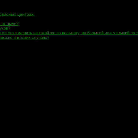
рвисных центрах.
к от пыли?
уков?
ли его заменить на такой же по вольтажу, но больший или меньший по 
можно и в каких случаях?
то спрашивают в сервисных центрах.