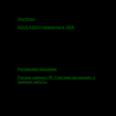
Ноутбуки
ASUS K53SV переделка в UMA.
09.08.2019
Распиновки разъемов
Разъем зарядки HP. Смотрим распиновку и
принцип работы.
12.04.2018