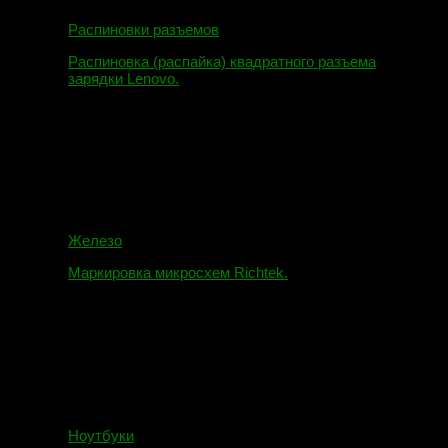
Распиновки разъемов
Распиновка (распайка) квадратного разъема
зарядки Lenovo.
16.02.2018
Железо
Маркировка микросхем Richtek.
01.01.2018
Ноутбуки