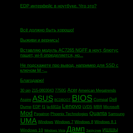
EDP интерфейс в ноутбуке. Что это?
10.10.2018
И.Н. сообщил:
Всё должно быть хорошо!
Маэстро сообщил:
Выживи и вернись!
Михаил сообщил:
Вставляю модуль AC7265 NGFF в ноут, блютус
пашет, wi-fi определяется, но...
Евгений сообщил:
Не подскажете про вывод, например для SSD c
ключом М -...
Андрей сообщил:
Благодарю!
Acer
30 pin
215-0803043
7750G
American Megatrends
BIOS
ASUS
Dell
Compal
Aspire
BCDBOOT
Lenovo
Dump
f1
EDP
la-6911p
LVDS
MBR
Microsoft
Mod
Quanta
Pegatron
Phoenix Technologies
Samsung
UMA
Windows
Windows 7
Windows 8
Windows 8.1
Дамп
ИШЩЫ
Windows 10
Windows Vista
Загрузчик