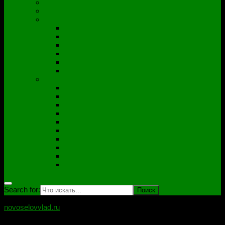
Полезные утилиты
Софт
Дампы
ACER
ASUS
DNS
Lenovo
HP\Compaq
Samsung
Схемы
Схемы Compal
ASUS
Clevo
Foxconn
Inventek
Quanta
Pegatron
Samsung
Wistron
Другие
Search for:
novoselovvlad.ru
Блог мастерской Новоселова Владислава