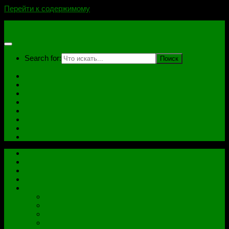
Перейти к содержимому
novoselovvlad.ru
Search for:
Главная
Контакты
Стоимость услуг и Оплата
Отзывы
Ноутбуки
Дампы
Софт
Схемы
Главная
Контакты
Стоимость услуг и Оплата
Отзывы
Все рубрики
Железо
Ноутбуки
Разное
Распиновки разъемов