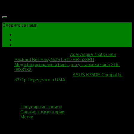
31.03.2018
Следите за нами:
Следующая публикация
Acer Aspire 7550G или
Packard Bell EasyNote LS11-HR-528RU
Модифицированный биос для установки чипа 216-
0833132.
Предыдущая публикация
ASUS K75DE Compal la-
8371p Переделка в UMA.
Популярные записи
Свежие комментарии
Метки