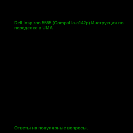
Dell Inspiron 5555 (Compal la-c142p) Инструкция по
переделке в UMA
27.05.2019
Ответы на популярные вопросы.