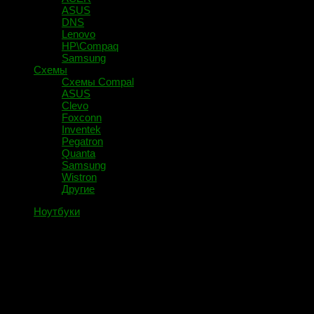
ASUS
DNS
Lenovo
HP\Compaq
Samsung
Схемы
Схемы Compal
ASUS
Clevo
Foxconn
Inventek
Pegatron
Quanta
Samsung
Wistron
Другие
Ноутбуки
HP Pavillion G6-1213er Quanta R23
DA0R23MB6D1 DAOR23MB6D1
Отключаем не исправную
видеокарту.