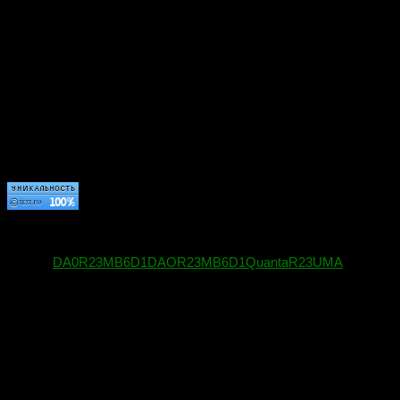
Метки:
DA0R23MB6D1
DAOR23MB6D1
Quanta
R23
UMA
Вам может также понравиться...