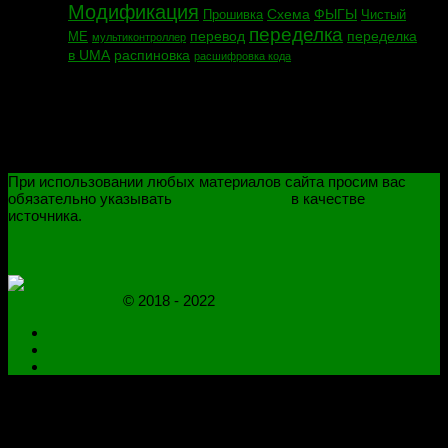
Модификация
Схема
ФЫГЫ
Прошивка
Чистый
переделка
перевод
переделка
МЕ
мультиконтроллер
в UMA
распиновка
расшифровка кода
При использовании любых материалов сайта просим вас
обязательно указывать
novoselovvlad.ru
в качестве
источника.
ПОЛИТИКА КОНФИДЕНЦИАЛЬНОСТИ
ОГРАНИЧЕНИЕ ОТВЕТСТВЕННОСТИ
novoselovvlad.ru
© 2018 - 2022